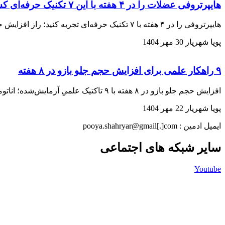
هایپرتروفی عضلات را در ۴ هفته با این ۷ تکنیک حرفه‌ای کشف کنید
هایپرتروفی را در ۴ هفته با ۷ تکنیک حرفه‌ای تجربه کنید؛ راز افزایش حجم و قدرت عضلات را همین حالا بخوانید
پویا شهریار
30 مهر 1404
۹ راهکار علمی برای افزایش حجم جلو بازو در ۸ هفته
افزایش حجم جلو بازو در ۸ هفته با ۹ تاکتیک علمیِ آزمایش‌شده؛ اناتومی دقیق و برنامه تمرینی پیشرونده را همین حالا بخوانید و اولین سانتی‌متر را در ۱۰ روز ببینید
پویا شهریار
22 مهر 1404
ایمیل ادمین : pooya.shahryar@gmail[.]com
سایر شبکه های اجتماعی
Youtube