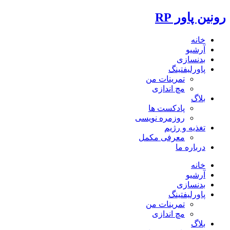
رونین پاور RP
خانه
آرشیو
بدنسازی
پاورلیفتینگ
تمرینات من
مچ اندازی
بلاگ
پادکست ها
روزمره نویسی
تغذیه و رژیم
معرفی مکمل
درباره ما
خانه
آرشیو
بدنسازی
پاورلیفتینگ
تمرینات من
مچ اندازی
بلاگ