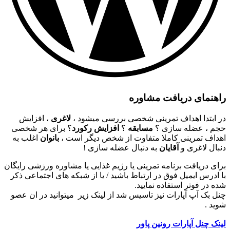
راهنمای دریافت مشاوره
در ابتدا اهداف تمرینی شخصی بررسی میشود ،
لاغری
، افزایش
حجم ، عضله سازی ؟
مسابقه
؟
افزایش رکورد
؟ برای هر شخصی
اهداف تمرینی کاملا متفاوت از شخص دیگر است ،
بانوان
اغلب به
دنبال لاغری و
آقایان
به دنبال عضله سازی !
برای دریافت برنامه تمرینی یا رژیم غذایی یا مشاوره ورزشی رایگان
با ادرس ایمیل فوق در ارتباط باشید / یا از شبکه های اجتماعی ذکر
شده در فوتر استفاده نمایید.
چنل بک آپ آپارات نیز تاسیس شد از لینک زیر میتوانید در ان عصو
شوید .
لینک چنل آپارات رونین پاور