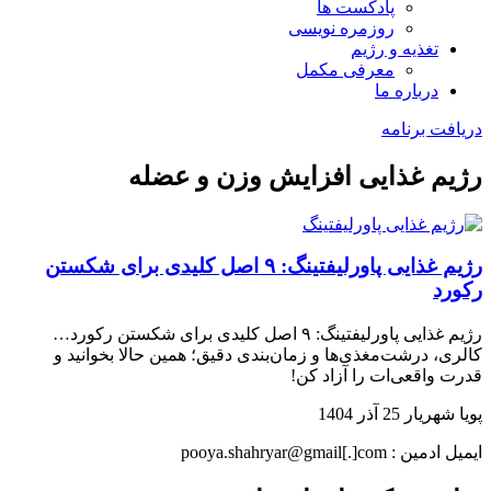
پادکست ها
روزمره نویسی
تغذیه و رژیم
معرفی مکمل
درباره ما
دریافت برنامه
رژیم غذایی افزایش وزن و عضله
رژیم غذایی پاورلیفتینگ: ۹ اصل کلیدی برای شکستن
رکورد
رژیم غذایی پاورلیفتینگ: ۹ اصل کلیدی برای شکستن رکورد…
کالری، درشت‌مغذی‌ها و زمان‌بندی دقیق؛ همین حالا بخوانید و
قدرت واقعی‌ات را آزاد کن!
پویا شهریار
25 آذر 1404
ایمیل ادمین : pooya.shahryar@gmail[.]com