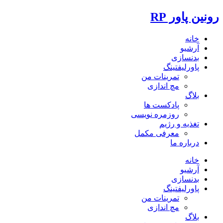
رونین پاور RP
خانه
آرشیو
بدنسازی
پاورلیفتینگ
تمرینات من
مچ اندازی
بلاگ
پادکست ها
روزمره نویسی
تغذیه و رژیم
معرفی مکمل
درباره ما
خانه
آرشیو
بدنسازی
پاورلیفتینگ
تمرینات من
مچ اندازی
بلاگ