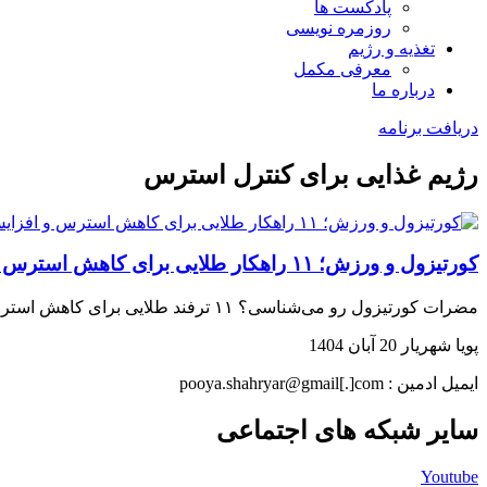
پادکست ها
روزمره نویسی
تغذیه و رژیم
معرفی مکمل
درباره ما
دریافت برنامه
رژیم غذایی برای کنترل استرس
کورتیزول و ورزش؛ ۱۱ راهکار طلایی برای کاهش استرس و افزایش عملکرد
مضرات کورتیزول رو می‌شناسی؟ ۱۱ ترفند طلایی برای کاهش استرس و بازگشت عضله‌سازی رو اینجا بخون…
پویا شهریار
20 آبان 1404
ایمیل ادمین : pooya.shahryar@gmail[.]com
سایر شبکه های اجتماعی
Youtube