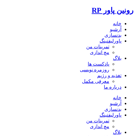
رونین پاور RP
خانه
آرشیو
بدنسازی
پاورلیفتینگ
تمرینات من
مچ اندازی
بلاگ
پادکست ها
روزمره نویسی
تغذیه و رژیم
معرفی مکمل
درباره ما
خانه
آرشیو
بدنسازی
پاورلیفتینگ
تمرینات من
مچ اندازی
بلاگ