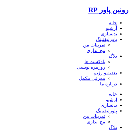
رونین پاور RP
خانه
آرشیو
بدنسازی
پاورلیفتینگ
تمرینات من
مچ اندازی
بلاگ
پادکست ها
روزمره نویسی
تغذیه و رژیم
معرفی مکمل
درباره ما
خانه
آرشیو
بدنسازی
پاورلیفتینگ
تمرینات من
مچ اندازی
بلاگ