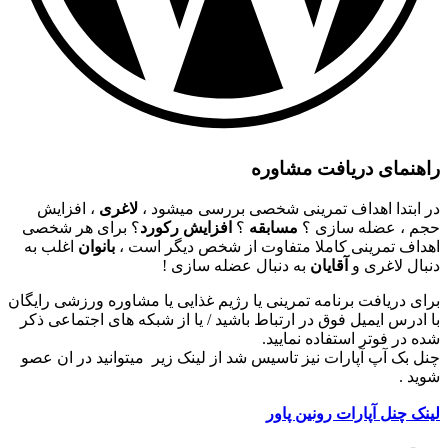
راهنمای دریافت مشاوره
در ابتدا اهداف تمرینی شخصی بررسی میشود ،
لاغری
، افزایش
حجم ، عضله سازی ؟
مسابقه
؟
افزایش رکورد
؟ برای هر شخصی
اهداف تمرینی کاملا متفاوت از شخص دیگر است ،
بانوان
اغلب به
دنبال لاغری و
آقایان
به دنبال عضله سازی !
برای دریافت برنامه تمرینی یا رژیم غذایی یا مشاوره ورزشی رایگان
با ادرس ایمیل فوق در ارتباط باشید / یا از شبکه های اجتماعی ذکر
شده در فوتر استفاده نمایید.
چنل بک آپ آپارات نیز تاسیس شد از لینک زیر میتوانید در ان عصو
شوید .
لینک چنل آپارات رونین پاور