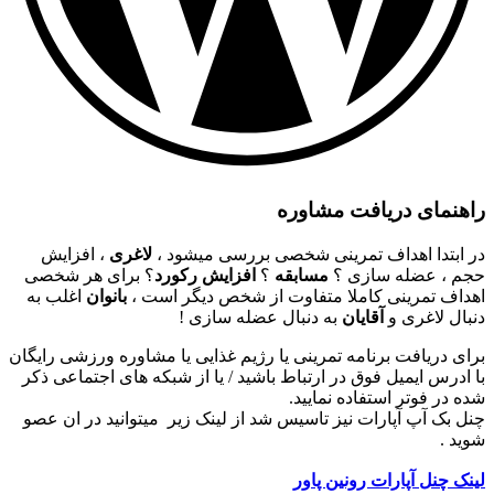
راهنمای دریافت مشاوره
در ابتدا اهداف تمرینی شخصی بررسی میشود ،
لاغری
، افزایش
حجم ، عضله سازی ؟
مسابقه
؟
افزایش رکورد
؟ برای هر شخصی
اهداف تمرینی کاملا متفاوت از شخص دیگر است ،
بانوان
اغلب به
دنبال لاغری و
آقایان
به دنبال عضله سازی !
برای دریافت برنامه تمرینی یا رژیم غذایی یا مشاوره ورزشی رایگان
با ادرس ایمیل فوق در ارتباط باشید / یا از شبکه های اجتماعی ذکر
شده در فوتر استفاده نمایید.
چنل بک آپ آپارات نیز تاسیس شد از لینک زیر میتوانید در ان عصو
شوید .
لینک چنل آپارات رونین پاور