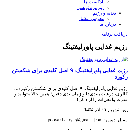
پادکست ها
روزمره نویسی
تغذیه و رژیم
معرفی مکمل
درباره ما
دریافت برنامه
رژیم غذایی پاورلیفتینگ
رژیم غذایی پاورلیفتینگ: ۹ اصل کلیدی برای شکستن
رکورد
رژیم غذایی پاورلیفتینگ: ۹ اصل کلیدی برای شکستن رکورد…
کالری، درشت‌مغذی‌ها و زمان‌بندی دقیق؛ همین حالا بخوانید و
قدرت واقعی‌ات را آزاد کن!
پویا شهریار
25 آذر 1404
ایمیل ادمین : pooya.shahryar@gmail[.]com