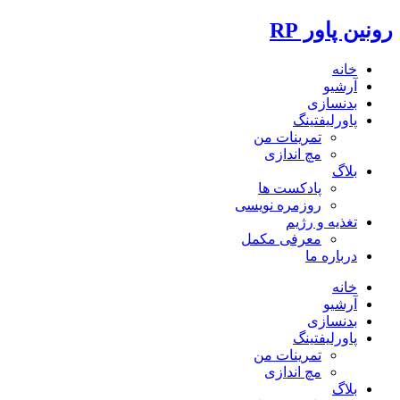
رونین پاور RP
خانه
آرشیو
بدنسازی
پاورلیفتینگ
تمرینات من
مچ اندازی
بلاگ
پادکست ها
روزمره نویسی
تغذیه و رژیم
معرفی مکمل
درباره ما
خانه
آرشیو
بدنسازی
پاورلیفتینگ
تمرینات من
مچ اندازی
بلاگ