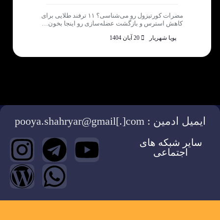
مضرات کورتیزول رو می‌شناسی؟ ۱۱ ترفند طلایی برای
کاهش استرس و بازگشت عضله‌سازی رو اینجا بخون…
پویا شهریار
20 آبان 1404
ایمیل ادمین : pooya.shahryar@gmail[.]com
سایر شبکه های
اجتماعی