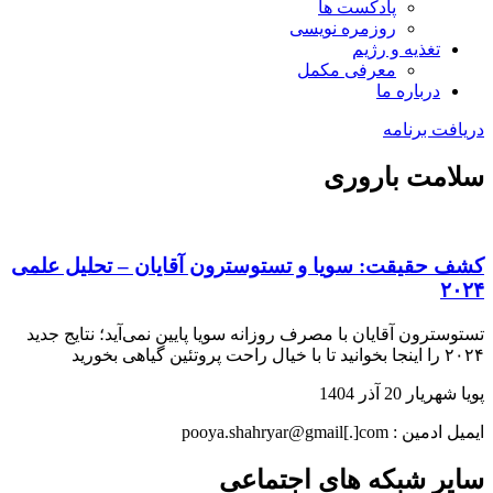
پادکست ها
روزمره نویسی
تغذیه و رژیم
معرفی مکمل
درباره ما
دریافت برنامه
سلامت باروری
کشف حقیقت: سویا و تستوسترون آقایان – تحلیل علمی
۲۰۲۴
تستوسترون آقایان با مصرف روزانه سویا پایین نمی‌آید؛ نتایج جدید
۲۰۲۴ را اینجا بخوانید تا با خیال راحت پروتئین گیاهی بخورید
پویا شهریار
20 آذر 1404
ایمیل ادمین : pooya.shahryar@gmail[.]com
سایر شبکه های اجتماعی