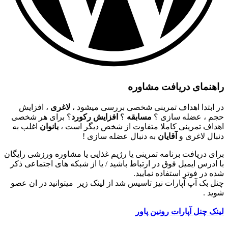
راهنمای دریافت مشاوره
در ابتدا اهداف تمرینی شخصی بررسی میشود ،
لاغری
، افزایش
حجم ، عضله سازی ؟
مسابقه
؟
افزایش رکورد
؟ برای هر شخصی
اهداف تمرینی کاملا متفاوت از شخص دیگر است ،
بانوان
اغلب به
دنبال لاغری و
آقایان
به دنبال عضله سازی !
برای دریافت برنامه تمرینی یا رژیم غذایی یا مشاوره ورزشی رایگان
با ادرس ایمیل فوق در ارتباط باشید / یا از شبکه های اجتماعی ذکر
شده در فوتر استفاده نمایید.
چنل بک آپ آپارات نیز تاسیس شد از لینک زیر میتوانید در ان عصو
شوید .
لینک چنل آپارات رونین پاور