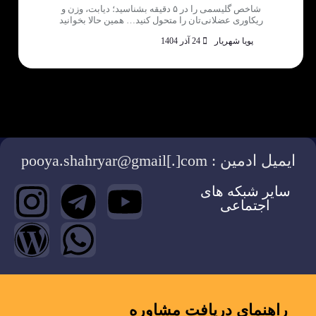
شاخص گلیسمی را در ۵ دقیقه بشناسید؛ دیابت، وزن و
ریکاوری عضلانی‌تان را متحول کنید… همین حالا بخوانید
پویا شهریار
24 آذر 1404
ایمیل ادمین : pooya.shahryar@gmail[.]com
سایر شبکه های
اجتماعی
راهنمای دریافت مشاوره