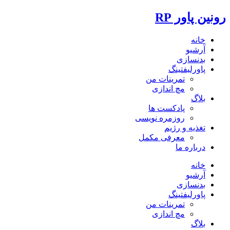
رونین پاور RP
خانه
آرشیو
بدنسازی
پاورلیفتینگ
تمرینات من
مچ اندازی
بلاگ
پادکست ها
روزمره نویسی
تغذیه و رژیم
معرفی مکمل
درباره ما
خانه
آرشیو
بدنسازی
پاورلیفتینگ
تمرینات من
مچ اندازی
بلاگ