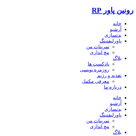
رونین پاور RP
خانه
آرشیو
بدنسازی
پاورلیفتینگ
تمرینات من
مچ اندازی
بلاگ
پادکست ها
روزمره نویسی
تغذیه و رژیم
معرفی مکمل
درباره ما
خانه
آرشیو
بدنسازی
پاورلیفتینگ
تمرینات من
مچ اندازی
بلاگ