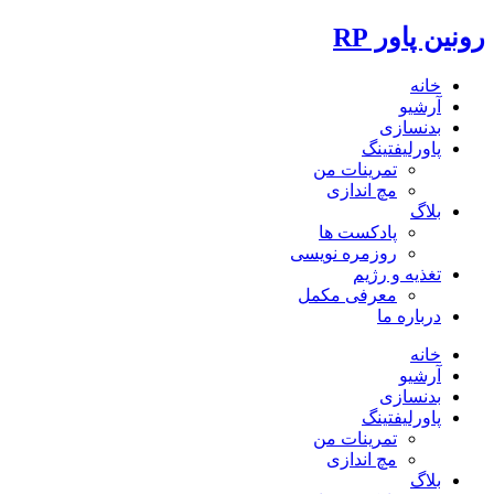
رونین پاور RP
خانه
آرشیو
بدنسازی
پاورلیفتینگ
تمرینات من
مچ اندازی
بلاگ
پادکست ها
روزمره نویسی
تغذیه و رژیم
معرفی مکمل
درباره ما
خانه
آرشیو
بدنسازی
پاورلیفتینگ
تمرینات من
مچ اندازی
بلاگ