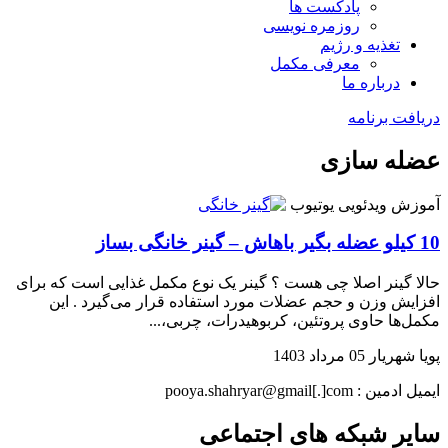
پادکست ها
روزمره نویسی
تغذیه و رژیم
معرفی مکمل
درباره ما
دریافت برنامه
عضله سازی
آموزش ویدئویی
یوتیوب
10 کیلو عضله بگیر باهاش – گینر خانگی بساز
حالا گینر اصلا چی هست ؟ گینر یک نوع مکمل غذایی است که برای
افزایش وزن و حجم عضلات مورد استفاده قرار می‌گیرد . این
مکمل‌ها حاوی پروتئین، کربوهیدرات، چربی،...
پویا شهریار
05 مرداد 1403
ایمیل ادمین : pooya.shahryar@gmail[.]com
سایر شبکه های اجتماعی