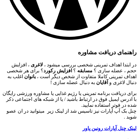
راهنمای دریافت مشاوره
در ابتدا اهداف تمرینی شخصی بررسی میشود ،
لاغری
، افزایش
حجم ، عضله سازی ؟
مسابقه
؟
افزایش رکورد
؟ برای هر شخصی
اهداف تمرینی کاملا متفاوت از شخص دیگر است ،
بانوان
اغلب به
دنبال لاغری و
آقایان
به دنبال عضله سازی !
برای دریافت برنامه تمرینی یا رژیم غذایی یا مشاوره ورزشی رایگان
با ادرس ایمیل فوق در ارتباط باشید / یا از شبکه های اجتماعی ذکر
شده در فوتر استفاده نمایید.
چنل بک آپ آپارات نیز تاسیس شد از لینک زیر میتوانید در ان عصو
شوید .
لینک چنل آپارات رونین پاور