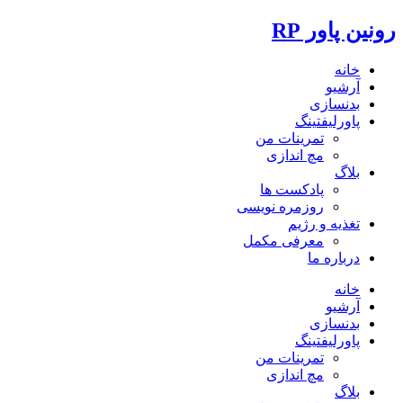
رونین پاور RP
خانه
آرشیو
بدنسازی
پاورلیفتینگ
تمرینات من
مچ اندازی
بلاگ
پادکست ها
روزمره نویسی
تغذیه و رژیم
معرفی مکمل
درباره ما
خانه
آرشیو
بدنسازی
پاورلیفتینگ
تمرینات من
مچ اندازی
بلاگ