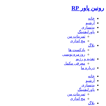
رونین پاور RP
خانه
آرشیو
بدنسازی
پاورلیفتینگ
تمرینات من
مچ اندازی
بلاگ
پادکست ها
روزمره نویسی
تغذیه و رژیم
معرفی مکمل
درباره ما
خانه
آرشیو
بدنسازی
پاورلیفتینگ
تمرینات من
مچ اندازی
بلاگ