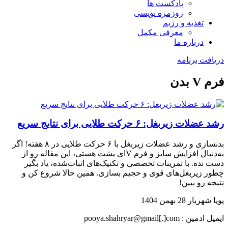
پادکست ها
روزمره نویسی
تغذیه و رژیم
معرفی مکمل
درباره ما
دریافت برنامه
فرم V بدن
رشد عضلات زیربغل: ۶ حرکت طلایی برای نتایج سریع
بدنسازی و رشد عضلات زیربغل با ۶ حرکت طلایی در ۸ هفته! اگر
به‌دنبال افزایش سایز و فرم Vای پشت هستی، این مقاله رو از
دست نده. با تمرینات تخصصی و تکنیک‌های اثبات‌شده، یاد بگیر
چطور زیربغل‌های قوی و حجیم بسازی. همین حالا شروع کن و
نتیجه رو ببین!
پویا شهریار
28 بهمن 1404
ایمیل ادمین : pooya.shahryar@gmail[.]com