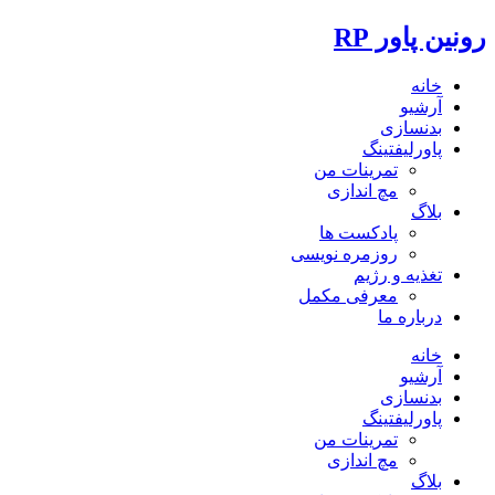
رونین پاور RP
خانه
آرشیو
بدنسازی
پاورلیفتینگ
تمرینات من
مچ اندازی
بلاگ
پادکست ها
روزمره نویسی
تغذیه و رژیم
معرفی مکمل
درباره ما
خانه
آرشیو
بدنسازی
پاورلیفتینگ
تمرینات من
مچ اندازی
بلاگ