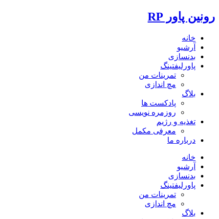
رونین پاور RP
خانه
آرشیو
بدنسازی
پاورلیفتینگ
تمرینات من
مچ اندازی
بلاگ
پادکست ها
روزمره نویسی
تغذیه و رژیم
معرفی مکمل
درباره ما
خانه
آرشیو
بدنسازی
پاورلیفتینگ
تمرینات من
مچ اندازی
بلاگ