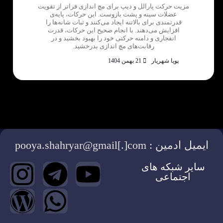
مزیت حرکت پارالل و دیپ برای مچ اندازی فراتر از تقویت
عضلات سینه و پشت بازوست. این حرکات، پایه‌ی
قدرتمندی برای بالاتنه ایجاد می‌کنند و ثبات شانه‌ها را
افزایش می‌دهند. با انجام صحیح این حرکات، قدرت
انفجاری و دامنه حرکتی خود را بهبود بخشید و در
رقابت‌های مچ اندازی بدرخشید.
پویا شهریار
21 بهمن 1404
ایمیل ادمین : pooya.shahryar@gmail[.]com
سایر شبکه های
اجتماعی