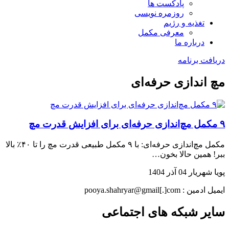
پادکست ها
روزمره نویسی
تغذیه و رژیم
معرفی مکمل
درباره ما
دریافت برنامه
مچ اندازی حرفه‌ای
۹ مکمل مچ‌اندازی حرفه‌ای برای افزایش قدرت مچ
مکمل مچ‌اندازی حرفه‌ای: با ۹ مکمل طبیعی قدرت مچ را تا ۴۰٪ بالا
ببر! همین حالا بخون…
پویا شهریار
04 آذر 1404
ایمیل ادمین : pooya.shahryar@gmail[.]com
سایر شبکه های اجتماعی