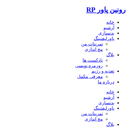
رونین پاور RP
خانه
آرشیو
بدنسازی
پاورلیفتینگ
تمرینات من
مچ اندازی
بلاگ
پادکست ها
روزمره نویسی
تغذیه و رژیم
معرفی مکمل
درباره ما
خانه
آرشیو
بدنسازی
پاورلیفتینگ
تمرینات من
مچ اندازی
بلاگ