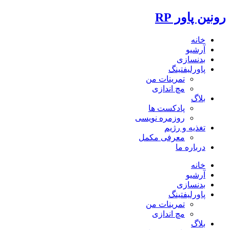
رونین پاور RP
خانه
آرشیو
بدنسازی
پاورلیفتینگ
تمرینات من
مچ اندازی
بلاگ
پادکست ها
روزمره نویسی
تغذیه و رژیم
معرفی مکمل
درباره ما
خانه
آرشیو
بدنسازی
پاورلیفتینگ
تمرینات من
مچ اندازی
بلاگ