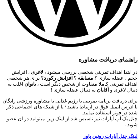
راهنمای دریافت مشاوره
در ابتدا اهداف تمرینی شخصی بررسی میشود ،
لاغری
، افزایش
حجم ، عضله سازی ؟
مسابقه
؟
افزایش رکورد
؟ برای هر شخصی
اهداف تمرینی کاملا متفاوت از شخص دیگر است ،
بانوان
اغلب به
دنبال لاغری و
آقایان
به دنبال عضله سازی !
برای دریافت برنامه تمرینی یا رژیم غذایی یا مشاوره ورزشی رایگان
با ادرس ایمیل فوق در ارتباط باشید / یا از شبکه های اجتماعی ذکر
شده در فوتر استفاده نمایید.
چنل بک آپ آپارات نیز تاسیس شد از لینک زیر میتوانید در ان عصو
شوید .
لینک چنل آپارات رونین پاور