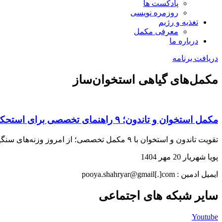
پادکست ها
روزمره نویسی
تغذیه و رژیم
معرفی مکمل
درباره ما
دریافت برنامه
مکمل‌های گیاهی استخوان‌ساز
مکمل استخوان و تاندون؛ ۹ راهنمای تخصصی برای استحکام بی‌نظیر
تقویت تاندون و استخوان با ۹ مکمل تخصصی؛ از امروز وزنه‌های سنگین‌تر بلند کنید… نکات علمی را اینجا بخوانید
پویا شهریار
20 مهر 1404
ایمیل ادمین : pooya.shahryar@gmail[.]com
سایر شبکه های اجتماعی
Youtube