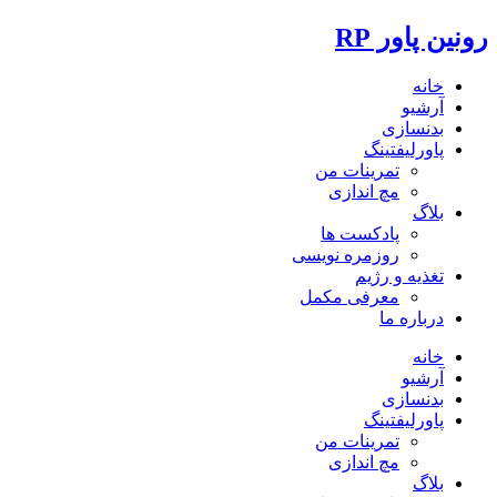
رونین پاور RP
خانه
آرشیو
بدنسازی
پاورلیفتینگ
تمرینات من
مچ اندازی
بلاگ
پادکست ها
روزمره نویسی
تغذیه و رژیم
معرفی مکمل
درباره ما
خانه
آرشیو
بدنسازی
پاورلیفتینگ
تمرینات من
مچ اندازی
بلاگ