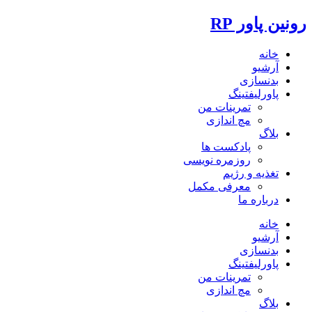
رونین پاور RP
خانه
آرشیو
بدنسازی
پاورلیفتینگ
تمرینات من
مچ اندازی
بلاگ
پادکست ها
روزمره نویسی
تغذیه و رژیم
معرفی مکمل
درباره ما
خانه
آرشیو
بدنسازی
پاورلیفتینگ
تمرینات من
مچ اندازی
بلاگ