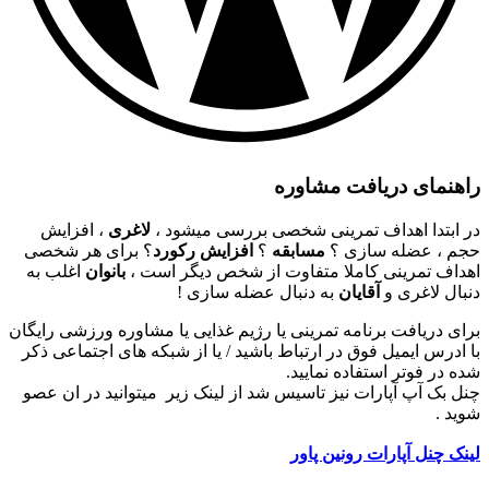
راهنمای دریافت مشاوره
در ابتدا اهداف تمرینی شخصی بررسی میشود ،
لاغری
، افزایش
حجم ، عضله سازی ؟
مسابقه
؟
افزایش رکورد
؟ برای هر شخصی
اهداف تمرینی کاملا متفاوت از شخص دیگر است ،
بانوان
اغلب به
دنبال لاغری و
آقایان
به دنبال عضله سازی !
برای دریافت برنامه تمرینی یا رژیم غذایی یا مشاوره ورزشی رایگان
با ادرس ایمیل فوق در ارتباط باشید / یا از شبکه های اجتماعی ذکر
شده در فوتر استفاده نمایید.
چنل بک آپ آپارات نیز تاسیس شد از لینک زیر میتوانید در ان عصو
شوید .
لینک چنل آپارات رونین پاور