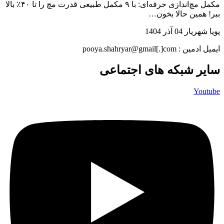
مکمل مچ‌اندازی حرفه‌ای: با ۹ مکمل طبیعی قدرت مچ را تا ۴۰٪ بالا
ببر! همین حالا بخون…
پویا شهریار
04 آذر 1404
ایمیل ادمین : pooya.shahryar@gmail[.]com
سایر شبکه های اجتماعی
Youtube