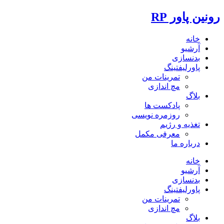
رونین پاور RP
خانه
آرشیو
بدنسازی
پاورلیفتینگ
تمرینات من
مچ اندازی
بلاگ
پادکست ها
روزمره نویسی
تغذیه و رژیم
معرفی مکمل
درباره ما
خانه
آرشیو
بدنسازی
پاورلیفتینگ
تمرینات من
مچ اندازی
بلاگ