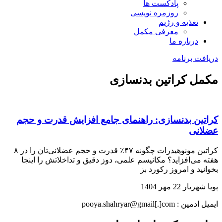
پادکست ها
روزمره نویسی
تغذیه و رژیم
معرفی مکمل
درباره ما
دریافت برنامه
مکمل کراتین بدنسازی
کراتین بدنسازی: راهنمای جامع افزایش قدرت و حجم
عضلانی
کراتین مونوهیدرات چگونه ۴۷٪ قدرت و حجم عضلانی‌تان را در ۸
هفته می‌افزاید؟ مکانیسم علمی، دوز دقیق و تداخلاتش را اینجا
بخوانید و امروز رکورد بز
پویا شهریار
22 مهر 1404
ایمیل ادمین : pooya.shahryar@gmail[.]com