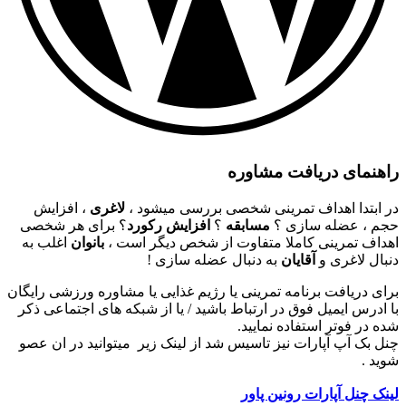
راهنمای دریافت مشاوره
در ابتدا اهداف تمرینی شخصی بررسی میشود ،
لاغری
، افزایش
حجم ، عضله سازی ؟
مسابقه
؟
افزایش رکورد
؟ برای هر شخصی
اهداف تمرینی کاملا متفاوت از شخص دیگر است ،
بانوان
اغلب به
دنبال لاغری و
آقایان
به دنبال عضله سازی !
برای دریافت برنامه تمرینی یا رژیم غذایی یا مشاوره ورزشی رایگان
با ادرس ایمیل فوق در ارتباط باشید / یا از شبکه های اجتماعی ذکر
شده در فوتر استفاده نمایید.
چنل بک آپ آپارات نیز تاسیس شد از لینک زیر میتوانید در ان عصو
شوید .
لینک چنل آپارات رونین پاور