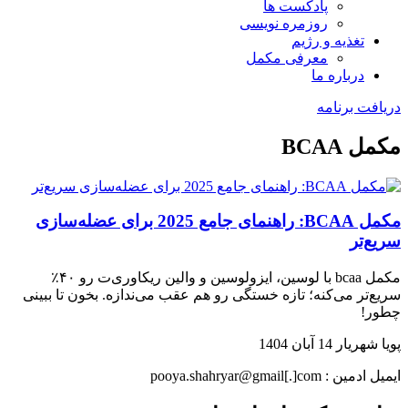
پادکست ها
روزمره نویسی
تغذیه و رژیم
معرفی مکمل
درباره ما
دریافت برنامه
مکمل BCAA
مکمل BCAA: راهنمای جامع 2025 برای عضله‌سازی
سریع‌تر
مکمل bcaa با لوسین، ایزولوسین و والین ریکاوری‌ت رو ۴۰٪
سریع‌تر می‌کنه؛ تازه خستگی رو هم عقب می‌ندازه. بخون تا ببینی
چطور!
پویا شهریار
14 آبان 1404
ایمیل ادمین : pooya.shahryar@gmail[.]com