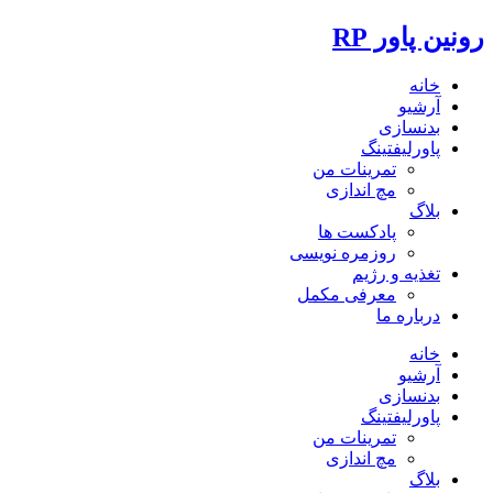
رونین پاور RP
خانه
آرشیو
بدنسازی
پاورلیفتینگ
تمرینات من
مچ اندازی
بلاگ
پادکست ها
روزمره نویسی
تغذیه و رژیم
معرفی مکمل
درباره ما
خانه
آرشیو
بدنسازی
پاورلیفتینگ
تمرینات من
مچ اندازی
بلاگ