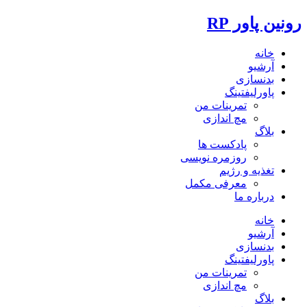
رونین پاور RP
خانه
آرشیو
بدنسازی
پاورلیفتینگ
تمرینات من
مچ اندازی
بلاگ
پادکست ها
روزمره نویسی
تغذیه و رژیم
معرفی مکمل
درباره ما
خانه
آرشیو
بدنسازی
پاورلیفتینگ
تمرینات من
مچ اندازی
بلاگ