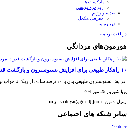
پادکست ها
روزمره نویسی
تغذیه و رژیم
معرفی مکمل
درباره ما
دریافت برنامه
هورمون‌های مردانگی
۱۰ راهکار طبیعی برای افزایش تستوسترون و بازگشت قدرت مردانه
افزایش تستوسترون طبیعی بدن با ۱۰ ترفند ساده؛ از زینک تا خواب بیشتر، فردا قوی‌تر شو… همین حالا بخوان و شروع کن!
پویا شهریار
26 مهر 1404
ایمیل ادمین : pooya.shahryar@gmail[.]com
سایر شبکه های اجتماعی
Youtube