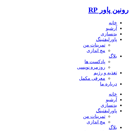
رونین پاور RP
خانه
آرشیو
بدنسازی
پاورلیفتینگ
تمرینات من
مچ اندازی
بلاگ
پادکست ها
روزمره نویسی
تغذیه و رژیم
معرفی مکمل
درباره ما
خانه
آرشیو
بدنسازی
پاورلیفتینگ
تمرینات من
مچ اندازی
بلاگ