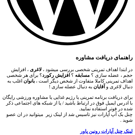
راهنمای دریافت مشاوره
در ابتدا اهداف تمرینی شخصی بررسی میشود ،
لاغری
، افزایش
حجم ، عضله سازی ؟
مسابقه
؟
افزایش رکورد
؟ برای هر شخصی
اهداف تمرینی کاملا متفاوت از شخص دیگر است ،
بانوان
اغلب به
دنبال لاغری و
آقایان
به دنبال عضله سازی !
برای دریافت برنامه تمرینی یا رژیم غذایی یا مشاوره ورزشی رایگان
با ادرس ایمیل فوق در ارتباط باشید / یا از شبکه های اجتماعی ذکر
شده در فوتر استفاده نمایید.
چنل بک آپ آپارات نیز تاسیس شد از لینک زیر میتوانید در ان عصو
شوید .
لینک چنل آپارات رونین پاور