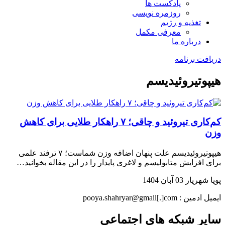
پادکست ها
روزمره نویسی
تغذیه و رژیم
معرفی مکمل
درباره ما
دریافت برنامه
هیپوتیروئیدیسم
کم‌کاری تیروئید و چاقی؛ ۷ راهکار طلایی برای کاهش
وزن
هیپوتیروئیدیسم علت پنهان اضافه وزن شماست؛ ۷ ترفند علمی
برای افزایش متابولیسم و لاغری پایدار را در این مقاله بخوانید…
پویا شهریار
03 آبان 1404
ایمیل ادمین : pooya.shahryar@gmail[.]com
سایر شبکه های اجتماعی