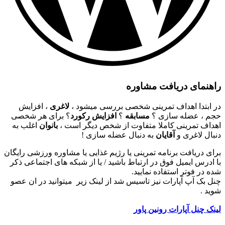
راهنمای دریافت مشاوره
در ابتدا اهداف تمرینی شخصی بررسی میشود ،
لاغری
، افزایش
حجم ، عضله سازی ؟
مسابقه
؟
افزایش رکورد
؟ برای هر شخصی
اهداف تمرینی کاملا متفاوت از شخص دیگر است ،
بانوان
اغلب به
دنبال لاغری و
آقایان
به دنبال عضله سازی !
برای دریافت برنامه تمرینی یا رژیم غذایی یا مشاوره ورزشی رایگان
با ادرس ایمیل فوق در ارتباط باشید / یا از شبکه های اجتماعی ذکر
شده در فوتر استفاده نمایید.
چنل بک آپ آپارات نیز تاسیس شد از لینک زیر میتوانید در ان عصو
شوید .
لینک چنل آپارات رونین پاور