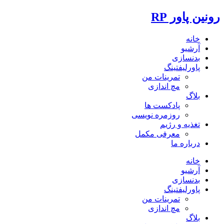
رونین پاور RP
خانه
آرشیو
بدنسازی
پاورلیفتینگ
تمرینات من
مچ اندازی
بلاگ
پادکست ها
روزمره نویسی
تغذیه و رژیم
معرفی مکمل
درباره ما
خانه
آرشیو
بدنسازی
پاورلیفتینگ
تمرینات من
مچ اندازی
بلاگ