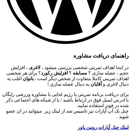
راهنمای دریافت مشاوره
در ابتدا اهداف تمرینی شخصی بررسی میشود ،
لاغری
، افزایش
حجم ، عضله سازی ؟
مسابقه
؟
افزایش رکورد
؟ برای هر شخصی
اهداف تمرینی کاملا متفاوت از شخص دیگر است ،
بانوان
اغلب به
دنبال لاغری و
آقایان
به دنبال عضله سازی !
برای دریافت برنامه تمرینی یا رژیم غذایی یا مشاوره ورزشی رایگان
با ادرس ایمیل فوق در ارتباط باشید / یا از شبکه های اجتماعی ذکر
شده در فوتر استفاده نمایید.
چنل بک آپ آپارات نیز تاسیس شد از لینک زیر میتوانید در ان عصو
شوید .
لینک چنل آپارات رونین پاور