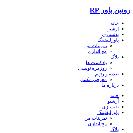
رونین پاور RP
خانه
آرشیو
بدنسازی
پاورلیفتینگ
تمرینات من
مچ اندازی
بلاگ
پادکست ها
روزمره نویسی
تغذیه و رژیم
معرفی مکمل
درباره ما
خانه
آرشیو
بدنسازی
پاورلیفتینگ
تمرینات من
مچ اندازی
بلاگ