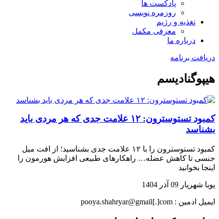
پادکست ها
روزمره نویسی
تغذیه و رژیم
معرفی مکمل
درباره ما
دریافت برنامه
هیپوگنادیسم
کمبود تستوسترون: ۱۲ علامت جدی که هر مردی باید
بشناسد
کمبود تستوسترون را با ۱۲ علامت جدی بشناسید؛ از افت میل
جنسی تا کاهش عضله… راهکارهای طبیعی افزایش هورمون را
اینجا بخوانید
پویا شهریار
09 آذر 1404
ایمیل ادمین : pooya.shahryar@gmail[.]com