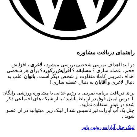
راهنمای دریافت مشاوره
در ابتدا اهداف تمرینی شخصی بررسی میشود ،
لاغری
، افزایش
حجم ، عضله سازی ؟
مسابقه
؟
افزایش رکورد
؟ برای هر شخصی
اهداف تمرینی کاملا متفاوت از شخص دیگر است ،
بانوان
اغلب به
دنبال لاغری و
آقایان
به دنبال عضله سازی !
برای دریافت برنامه تمرینی یا رژیم غذایی یا مشاوره ورزشی رایگان
با ادرس ایمیل فوق در ارتباط باشید / یا از شبکه های اجتماعی ذکر
شده در فوتر استفاده نمایید.
چنل بک آپ آپارات نیز تاسیس شد از لینک زیر میتوانید در ان عصو
شوید .
لینک چنل آپارات رونین پاور