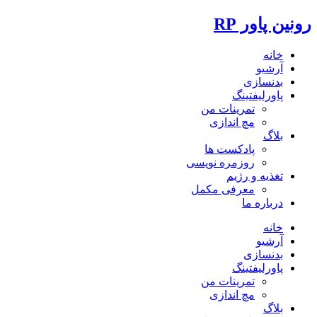
رونین پاور RP
خانه
آرشیو
بدنسازی
پاورلیفتینگ
تمرینات من
مچ اندازی
بلاگ
پادکست ها
روزمره نویسی
تغذیه و رژیم
معرفی مکمل
درباره ما
خانه
آرشیو
بدنسازی
پاورلیفتینگ
تمرینات من
مچ اندازی
بلاگ