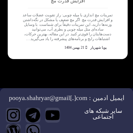
افزایش قدرت مچ
تمرینات مچ اندازی با میله چوبی: راز تقویت عضلات ساعد
و افزایش قدرت مچ. اگر مچ ضعیف یا مشکل در نگه‌داشتن
وزنه‌ها دارید، این تمرینات دقیقاً برای شماست. با وسایل
ساده‌ای مثل میله چوبی و بطری آب، می‌توانید
دست‌هایتان را قوی‌تر کنید. در این مقاله، بهترین حرکات،
اشتباهات رایج و برنامه‌های پیشرفته را یاد می‌گیرید.…
پویا شهریار
21 بهمن 1404
ایمیل ادمین : pooya.shahryar@gmail[.]com
سایر شبکه های
اجتماعی