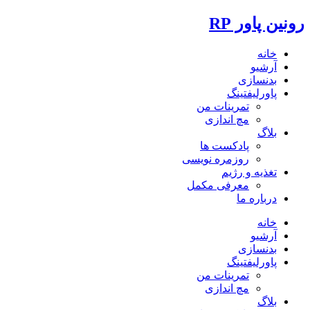
رونین پاور RP
خانه
آرشیو
بدنسازی
پاورلیفتینگ
تمرینات من
مچ اندازی
بلاگ
پادکست ها
روزمره نویسی
تغذیه و رژیم
معرفی مکمل
درباره ما
خانه
آرشیو
بدنسازی
پاورلیفتینگ
تمرینات من
مچ اندازی
بلاگ