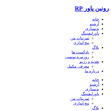
رونین پاور RP
خانه
آرشیو
بدنسازی
پاورلیفتینگ
تمرینات من
مچ اندازی
بلاگ
پادکست ها
روزمره نویسی
تغذیه و رژیم
معرفی مکمل
درباره ما
خانه
آرشیو
بدنسازی
پاورلیفتینگ
تمرینات من
مچ اندازی
بلاگ