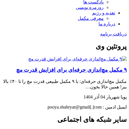
پادکست ها
روزمره نویسی
تغذیه و رژیم
معرفی مکمل
درباره ما
دریافت برنامه
پروتئین وی
۹ مکمل مچ‌اندازی حرفه‌ای برای افزایش قدرت مچ
مکمل مچ‌اندازی حرفه‌ای: با ۹ مکمل طبیعی قدرت مچ را تا ۴۰٪ بالا
ببر! همین حالا بخون…
پویا شهریار
04 آذر 1404
ایمیل ادمین : pooya.shahryar@gmail[.]com
سایر شبکه های اجتماعی