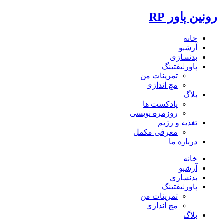
رونین پاور RP
خانه
آرشیو
بدنسازی
پاورلیفتینگ
تمرینات من
مچ اندازی
بلاگ
پادکست ها
روزمره نویسی
تغذیه و رژیم
معرفی مکمل
درباره ما
خانه
آرشیو
بدنسازی
پاورلیفتینگ
تمرینات من
مچ اندازی
بلاگ