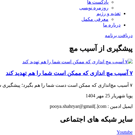
پادکست ها
روزمره نویسی
تغذیه و رژیم
معرفی مکمل
درباره ما
دریافت برنامه
پیشگیری از آسیب مچ
۷ آسیب مچ اندازی که ممکن است شما را هم تهدید کند
۷ آسیب مچ‌اندازی که ممکن است دست شما را هم بگیرد؛ پیشگیری ساده‌تر از درمان است… بخوانید و جلویش را بگیرید!
پویا شهریار
25 مهر 1404
ایمیل ادمین : pooya.shahryar@gmail[.]com
سایر شبکه های اجتماعی
Youtube