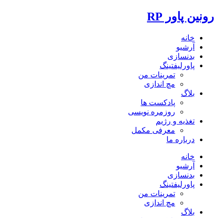
رونین پاور RP
خانه
آرشیو
بدنسازی
پاورلیفتینگ
تمرینات من
مچ اندازی
بلاگ
پادکست ها
روزمره نویسی
تغذیه و رژیم
معرفی مکمل
درباره ما
خانه
آرشیو
بدنسازی
پاورلیفتینگ
تمرینات من
مچ اندازی
بلاگ