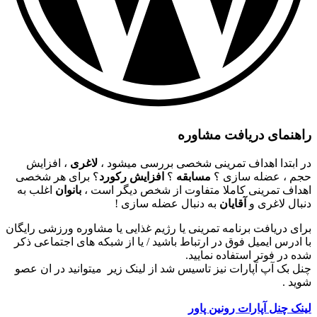
راهنمای دریافت مشاوره
در ابتدا اهداف تمرینی شخصی بررسی میشود ،
لاغری
، افزایش
حجم ، عضله سازی ؟
مسابقه
؟
افزایش رکورد
؟ برای هر شخصی
اهداف تمرینی کاملا متفاوت از شخص دیگر است ،
بانوان
اغلب به
دنبال لاغری و
آقایان
به دنبال عضله سازی !
برای دریافت برنامه تمرینی یا رژیم غذایی یا مشاوره ورزشی رایگان
با ادرس ایمیل فوق در ارتباط باشید / یا از شبکه های اجتماعی ذکر
شده در فوتر استفاده نمایید.
چنل بک آپ آپارات نیز تاسیس شد از لینک زیر میتوانید در ان عصو
شوید .
لینک چنل آپارات رونین پاور