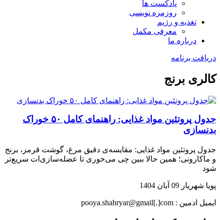
پادکست ها
روزمره نویسی
تغذیه و رژیم
معرفی مکمل
درباره ما
دریافت برنامه
کالری برنج
جدول پروتئین مواد غذایی: راهنمای کامل ۵۰ خوراک
بدنسازی
جدول پروتئین مواد غذایی: مقایسه‌ی دقیق مرغ، گوشت قرمز، برنج
و ماکارونی؛ همین حالا ببین چی می‌خوری تا عضله‌سازی‌ات سریع‌تر
شود
پویا شهریار
09 آبان 1404
ایمیل ادمین : pooya.shahryar@gmail[.]com