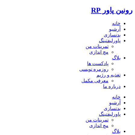
رونین پاور RP
خانه
آرشیو
بدنسازی
پاورلیفتینگ
تمرینات من
مچ اندازی
بلاگ
پادکست ها
روزمره نویسی
تغذیه و رژیم
معرفی مکمل
درباره ما
خانه
آرشیو
بدنسازی
پاورلیفتینگ
تمرینات من
مچ اندازی
بلاگ