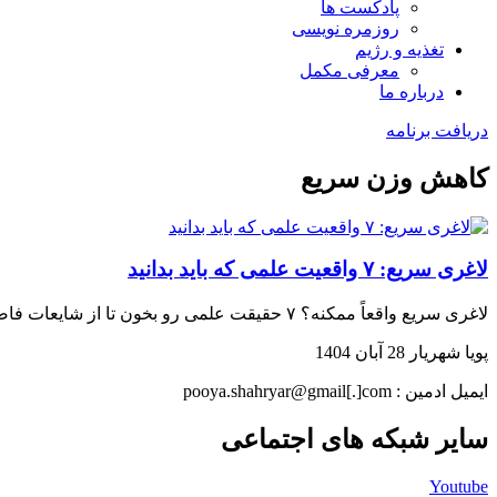
پادکست ها
روزمره نویسی
تغذیه و رژیم
معرفی مکمل
درباره ما
دریافت برنامه
کاهش وزن سریع
لاغری سریع: ۷ واقعیت علمی که باید بدانید
لاغری سریع واقعاً ممکنه؟ ۷ حقیقت علمی رو بخون تا از شایعات فاصله بگیری و مسیر درست کاهش وزن رو پیدا کنی…
پویا شهریار
28 آبان 1404
ایمیل ادمین : pooya.shahryar@gmail[.]com
سایر شبکه های اجتماعی
Youtube