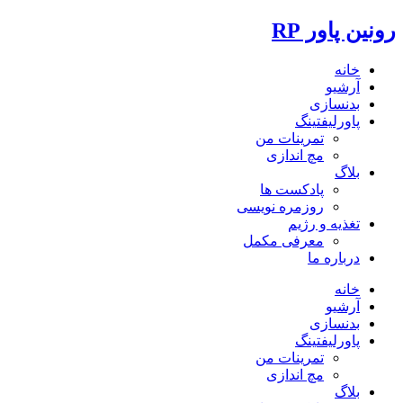
رونین پاور RP
خانه
آرشیو
بدنسازی
پاورلیفتینگ
تمرینات من
مچ اندازی
بلاگ
پادکست ها
روزمره نویسی
تغذیه و رژیم
معرفی مکمل
درباره ما
خانه
آرشیو
بدنسازی
پاورلیفتینگ
تمرینات من
مچ اندازی
بلاگ