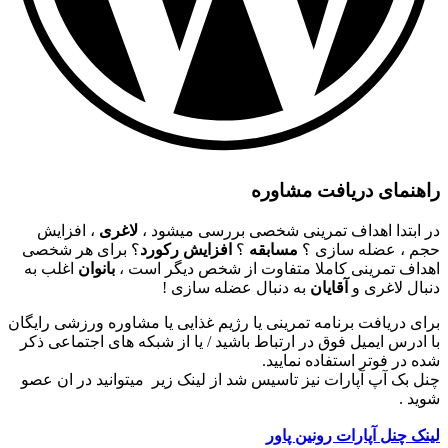
راهنمای دریافت مشاوره
در ابتدا اهداف تمرینی شخصی بررسی میشود ،
لاغری
، افزایش
حجم ، عضله سازی ؟
مسابقه
؟
افزایش رکورد
؟ برای هر شخصی
اهداف تمرینی کاملا متفاوت از شخص دیگر است ،
بانوان
اغلب به
دنبال لاغری و
آقایان
به دنبال عضله سازی !
برای دریافت برنامه تمرینی یا رژیم غذایی یا مشاوره ورزشی رایگان
با ادرس ایمیل فوق در ارتباط باشید / یا از شبکه های اجتماعی ذکر
شده در فوتر استفاده نمایید.
چنل بک آپ آپارات نیز تاسیس شد از لینک زیر میتوانید در ان عصو
شوید .
لینک چنل آپارات رونین پاور