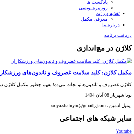
پادکست ها
روزمره نویسی
تغذیه و رژیم
معرفی مکمل
درباره ما
دریافت برنامه
کلاژن در مچ‌اندازی
مکمل کلاژن: کلید سلامت غضروف و تاندون‌های ورزشکار
کلاژن غضروف و تاندون‌هاتو نجات می‌ده! بفهم چطور مکمل کلاژن درد مچ‌اندازی رو ۷۰٪ کم می‌
پویا شهریار
08 آبان 1404
ایمیل ادمین : pooya.shahryar@gmail[.]com
سایر شبکه های اجتماعی
Youtube