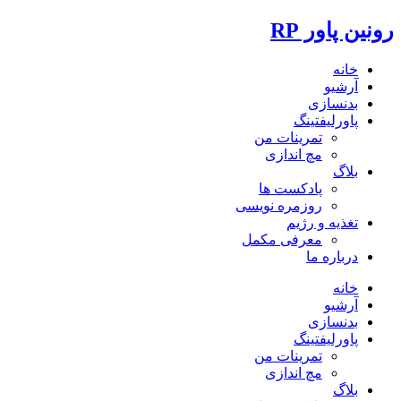
رونین پاور RP
خانه
آرشیو
بدنسازی
پاورلیفتینگ
تمرینات من
مچ اندازی
بلاگ
پادکست ها
روزمره نویسی
تغذیه و رژیم
معرفی مکمل
درباره ما
خانه
آرشیو
بدنسازی
پاورلیفتینگ
تمرینات من
مچ اندازی
بلاگ