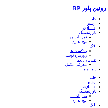
رونین پاور RP
خانه
آرشیو
بدنسازی
پاورلیفتینگ
تمرینات من
مچ اندازی
بلاگ
پادکست ها
روزمره نویسی
تغذیه و رژیم
معرفی مکمل
درباره ما
خانه
آرشیو
بدنسازی
پاورلیفتینگ
تمرینات من
مچ اندازی
بلاگ