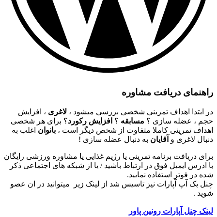
راهنمای دریافت مشاوره
در ابتدا اهداف تمرینی شخصی بررسی میشود ،
لاغری
، افزایش
حجم ، عضله سازی ؟
مسابقه
؟
افزایش رکورد
؟ برای هر شخصی
اهداف تمرینی کاملا متفاوت از شخص دیگر است ،
بانوان
اغلب به
دنبال لاغری و
آقایان
به دنبال عضله سازی !
برای دریافت برنامه تمرینی یا رژیم غذایی یا مشاوره ورزشی رایگان
با ادرس ایمیل فوق در ارتباط باشید / یا از شبکه های اجتماعی ذکر
شده در فوتر استفاده نمایید.
چنل بک آپ آپارات نیز تاسیس شد از لینک زیر میتوانید در ان عصو
شوید .
لینک چنل آپارات رونین پاور