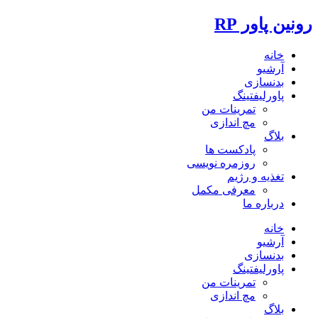
رونین پاور RP
خانه
آرشیو
بدنسازی
پاورلیفتینگ
تمرینات من
مچ اندازی
بلاگ
پادکست ها
روزمره نویسی
تغذیه و رژیم
معرفی مکمل
درباره ما
خانه
آرشیو
بدنسازی
پاورلیفتینگ
تمرینات من
مچ اندازی
بلاگ