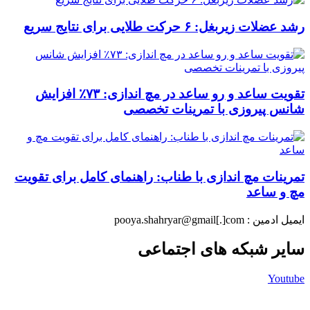
رشد عضلات زیربغل: ۶ حرکت طلایی برای نتایج سریع
تقویت ساعد و رو ساعد در مچ اندازی: ۷۳٪ افزایش
شانس پیروزی با تمرینات تخصصی
تمرینات مچ اندازی با طناب: راهنمای کامل برای تقویت
مچ و ساعد
ایمیل ادمین : pooya.shahryar@gmail[.]com
سایر شبکه های اجتماعی
Youtube