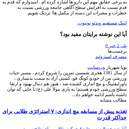
به برخی حقایق مهم این دارو ها اشاره کرده ام . امیدوارم که قدم به
قدم نسبت به افزایش سطح آگاهی جامعه ورزشی نسبت به
خطرات و مضرات این دسته از مکمل ها! نزدیک شویم.
لینک مستقیم ویدئو یوتیوب
آیا این نوشته برایتان مفید بود؟
بلی
2
خیر
0
برچسب‌ها
مصرف استروئید
پویا شهریار
وب‌سایت
از سال 1381 هجری شمسی تمرین را شروع کردم ، مسیر حیات
ورزشی من از جودو،کونگ فو، کشتی آزاد به سمت بدنسازی ،
پاورلیفتینگ و مچ اندازی کشیده شد ، هنوز هم دنبال بهبود و ارتقا
سطح ورزشی خودم هستم! به یاری مولا علی (ع) تا جایی که توان
داشته باشم ادامه خواهم داد...
مطالب مشابه
تغذیه پیش از مسابقه مچ اندازی: ۷ استراتژی طلایی برای
حداکثر قدرت