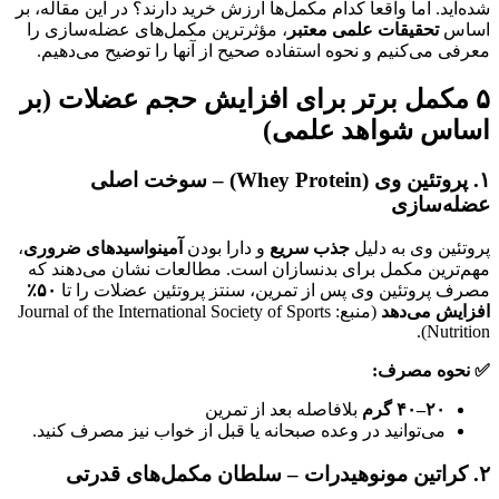
شده‌اید. اما واقعاً کدام مکمل‌ها ارزش خرید دارند؟ در این مقاله، بر
اساس
تحقیقات علمی معتبر
، مؤثرترین مکمل‌های عضله‌سازی را
معرفی می‌کنیم و نحوه استفاده صحیح از آنها را توضیح می‌دهیم.
۵ مکمل برتر برای افزایش حجم عضلات (بر
اساس شواهد علمی)
۱. پروتئین وی (Whey Protein) – سوخت اصلی
عضله‌سازی
پروتئین وی به دلیل
جذب سریع
و دارا بودن
آمینواسیدهای ضروری
،
مهم‌ترین مکمل برای بدنسازان است. مطالعات نشان می‌دهند که
مصرف پروتئین وی پس از تمرین، سنتز پروتئین عضلات را تا
۵۰٪
افزایش می‌دهد
(منبع: Journal of the International Society of Sports
Nutrition).
✅ نحوه مصرف:
۲۰–۴۰ گرم
بلافاصله بعد از تمرین
می‌توانید در وعده صبحانه یا قبل از خواب نیز مصرف کنید.
۲. کراتین مونوهیدرات – سلطان مکمل‌های قدرتی