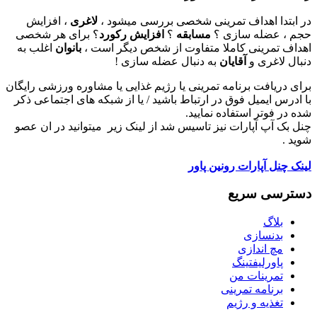
در ابتدا اهداف تمرینی شخصی بررسی میشود ،
لاغری
، افزایش
حجم ، عضله سازی ؟
مسابقه
؟
افزایش رکورد
؟ برای هر شخصی
اهداف تمرینی کاملا متفاوت از شخص دیگر است ،
بانوان
اغلب به
دنبال لاغری و
آقایان
به دنبال عضله سازی !
برای دریافت برنامه تمرینی یا رژیم غذایی یا مشاوره ورزشی رایگان
با ادرس ایمیل فوق در ارتباط باشید / یا از شبکه های اجتماعی ذکر
شده در فوتر استفاده نمایید.
چنل بک آپ آپارات نیز تاسیس شد از لینک زیر میتوانید در ان عصو
شوید .
لینک چنل آپارات رونین پاور
دسترسی سریع
بلاگ
بدنسازی
مچ اندازی
پاورلیفتینگ
تمرینات من
برنامه تمرینی
تغذیه و رژیم