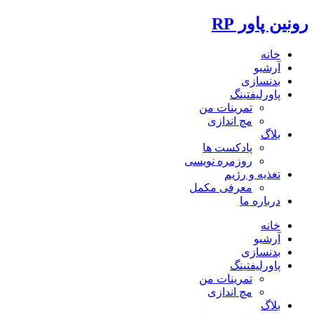
رونین پاور RP
خانه
آرشیو
بدنسازی
پاورلیفتینگ
تمرینات من
مچ اندازی
بلاگ
پادکست ها
روزمره نویسی
تغذیه و رژیم
معرفی مکمل
درباره ما
خانه
آرشیو
بدنسازی
پاورلیفتینگ
تمرینات من
مچ اندازی
بلاگ