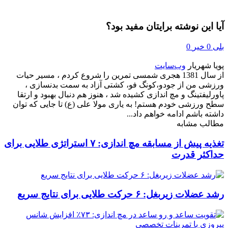
آیا این نوشته برایتان مفید بود؟
بلی
0
خیر
0
پویا شهریار
وب‌سایت
از سال 1381 هجری شمسی تمرین را شروع کردم ، مسیر حیات
ورزشی من از جودو،کونگ فو، کشتی آزاد به سمت بدنسازی ،
پاورلیفتینگ و مچ اندازی کشیده شد ، هنوز هم دنبال بهبود و ارتقا
سطح ورزشی خودم هستم! به یاری مولا علی (ع) تا جایی که توان
داشته باشم ادامه خواهم داد...
مطالب مشابه
تغذیه پیش از مسابقه مچ اندازی: ۷ استراتژی طلایی برای
حداکثر قدرت
رشد عضلات زیربغل: ۶ حرکت طلایی برای نتایج سریع