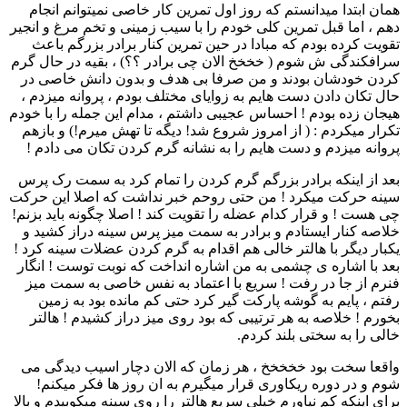
همان ابتدا میدانستم که روز اول تمرین کار خاصی نمیتوانم انجام
دهم ، اما قبل تمرین کلی خودم را با سیب زمینی و تخم مرغ و انجیر
تقویت کرده بودم که مبادا در حین تمرین کنار برادر بزرگم باعث
سرافکندگی ش شوم ( خخخخ الان چی برادر ؟؟) ، بقیه در حال گرم
کردن خودشان بودند و من صرفا بی هدف و بدون دانش خاصی در
حال تکان دادن دست هایم به زوایای مختلف بودم ، پروانه میزدم ،
هیجان زده بودم ! احساس عجیبی داشتم ، مدام این جمله را با خودم
تکرار میکردم : ( از امروز شروع شد! دیگه تا تهش میرم!) و بازهم
پروانه میزدم و دست هایم را به نشانه گرم کردن تکان می دادم !
بعد از اینکه برادر بزرگم گرم کردن را تمام کرد به سمت رک پرس
سینه حرکت میکرد ! من حتی روحم خبر نداشت که اصلا این حرکت
چی هست ! و قرار کدام عضله را تقویت کند ! اصلا چگونه باید بزنم!
خلاصه کنار ایستادم و برادر به سمت میز پرس سینه دراز کشید و
یکبار دیگر با هالتر خالی هم اقدام به گرم کردن عضلات سینه کرد !
بعد با اشاره ی چشمی به من اشاره انداخت که نوبت توست ! انگار
فنرم از جا در رفت ! سریع با اعتماد به نفس خاصی به سمت میز
رفتم ، پایم به گوشه پارکت گیر کرد حتی کم مانده بود به زمین
بخورم ! خلاصه به هر ترتیبی که بود روی میز دراز کشیدم ! هالتر
خالی را به سختی بلند کردم.
واقعا سخت بود خخخخخ ، هر زمان که الان دچار اسیب دیدگی می
شوم و در دوره ریکاوری قرار میگیرم به ان روز ها فکر میکنم!
برای اینکه کم نیاورم خیلی سریع هالتر را روی سینه میکوبیدم و بالا