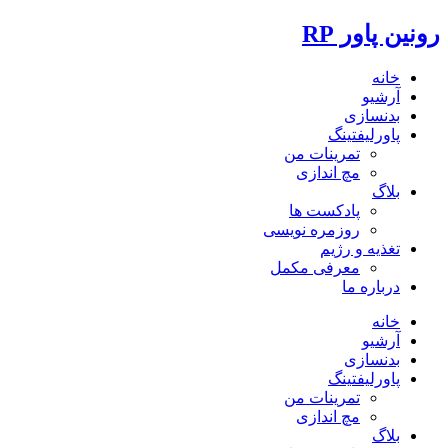
رونین پاور RP
خانه
آرشیو
بدنسازی
پاورلیفتینگ
تمرینات من
مچ اندازی
بلاگ
پادکست ها
روزمره نویسی
تغذیه و رژیم
معرفی مکمل
درباره ما
خانه
آرشیو
بدنسازی
پاورلیفتینگ
تمرینات من
مچ اندازی
بلاگ