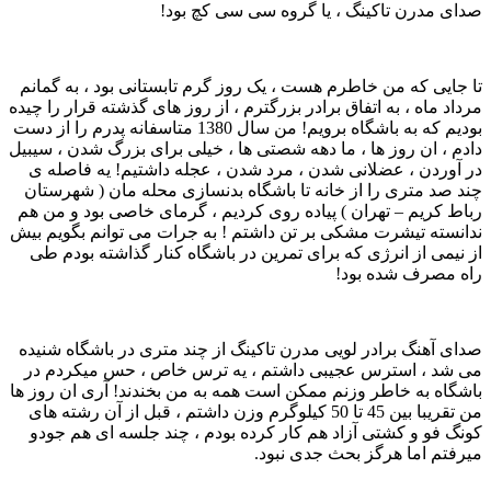
صدای مدرن تاکینگ ، یا گروه سی سی کچ بود!
تا جایی که من خاطرم هست ، یک روز گرم تابستانی بود ، به گمانم
مرداد ماه ، به اتفاق برادر بزرگترم ، از روز های گذشته قرار را چیده
بودیم که به باشگاه برویم! من سال 1380 متاسفانه پدرم را از دست
دادم ، ان روز ها ، ما دهه شصتی ها ، خیلی برای بزرگ شدن ، سیبیل
در آوردن ، عضلانی شدن ، مرد شدن ، عجله داشتیم! یه فاصله ی
چند صد متری را از خانه تا باشگاه بدنسازی محله مان ( شهرستان
رباط کریم – تهران ) پیاده روی کردیم ، گرمای خاصی بود و من هم
ندانسته تیشرت مشکی بر تن داشتم ! به جرات می توانم بگویم بیش
از نیمی از انرژی که برای تمرین در باشگاه کنار گذاشته بودم طی
راه مصرف شده بود!
صدای آهنگ برادر لویی مدرن تاکینگ از چند متری در باشگاه شنیده
می شد ، استرس عجیبی داشتم ، یه ترس خاص ، حس میکردم در
باشگاه به خاطر وزنم ممکن است همه به من بخندند! آری ان روز ها
من تقریبا بین 45 تا 50 کیلوگرم وزن داشتم ، قبل از آن رشته های
کونگ فو و کشتی آزاد هم کار کرده بودم ، چند جلسه ای هم جودو
میرفتم اما هرگز بحث جدی نبود.