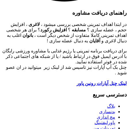
راهنمای دریافت مشاوره
در ابتدا اهداف تمرینی شخصی بررسی میشود ،
لاغری
، افزایش
حجم ، عضله سازی ؟
مسابقه
؟
افزایش رکورد
؟ برای هر شخصی
اهداف تمرینی کاملا متفاوت از شخص دیگر است ،
بانوان
اغلب به
دنبال لاغری و
آقایان
به دنبال عضله سازی !
برای دریافت برنامه تمرینی یا رژیم غذایی یا مشاوره ورزشی رایگان
با ادرس ایمیل فوق در ارتباط باشید / یا از شبکه های اجتماعی ذکر
شده در فوتر استفاده نمایید.
چنل بک آپ آپارات نیز تاسیس شد از لینک زیر میتوانید در ان عصو
شوید .
لینک چنل آپارات رونین پاور
دسترسی سریع
بلاگ
بدنسازی
مچ اندازی
پاورلیفتینگ
تمرینات من