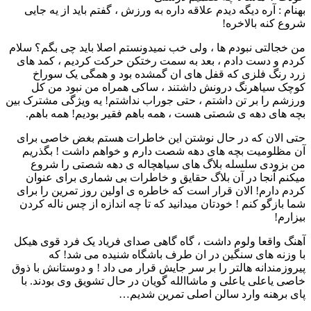
بهنام : آره دیگه دیدم علاقه داره به ورزش ، گفتم باید از یه جایی
شروع کنه بالاخره!
من خجالتی نبودم ها ، ولی خب نمیدونستم اصلا باید چی بگم؟ سلام
کردم و دست دادم ، بعد به سمت رختکن حرکت کردیم ، کمد های
زرد رنگ فلزی که قفل های ان گمشده بود و همگی یک سوراخ
کوچک سیاهرنگ درونش داشتند ، ساکی همراه من نبود من کل
ورزشم را بر تن داشتم ، حتی جوراب نداشتم! یه ویژگی مشترک بین
بچه های دهه ی شصتی هست ، همه باهم فقیر بودیم! همه باهم.
حتی الان که در حال نوشتن این خاطرات هستم بغض خاصی برای
آن مظلومیت بچه های دهه شصت دارم و خواهم داشت ! بگذریم
من بزودی سلسله بلاگ های سیاهچاله ی دهه شصتی را شروع
میکنم آنجا در آن بلاگ حقایق و خاطرات بی شماری برای عنوان
کردم دارم! الان قرار است که خاطره ی اولین روز تمرین را برای
شما بازگو کنم ! خودتان میدانید که تا چه اندازه از چس ناله کردن
بیزارم!
آهنگ واقعا ولوم داشت ، گاه گاهی صدای فریاد یک فرد قوی هیکل
با وزنه های سنگین در ان طرف باشگاه شنیده می شد! که
پیروزمندانه هالتر را بر سر جایش قرار می داد ! و دوستانش با ذوق
خاصی یاعلی یاعلی و ماشاالله گویان در حال تشویق وی بودند. با
پای برهنه وارد سالن اصلی تمرین شدیم…