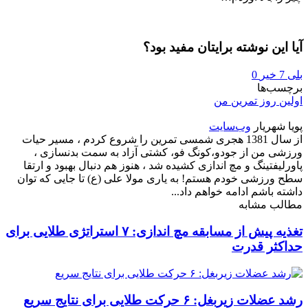
آیا این نوشته برایتان مفید بود؟
بلی
7
خیر
0
برچسب‌ها
اولین روز تمرین من
پویا شهریار
وب‌سایت
از سال 1381 هجری شمسی تمرین را شروع کردم ، مسیر حیات
ورزشی من از جودو،کونگ فو، کشتی آزاد به سمت بدنسازی ،
پاورلیفتینگ و مچ اندازی کشیده شد ، هنوز هم دنبال بهبود و ارتقا
سطح ورزشی خودم هستم! به یاری مولا علی (ع) تا جایی که توان
داشته باشم ادامه خواهم داد...
مطالب مشابه
تغذیه پیش از مسابقه مچ اندازی: ۷ استراتژی طلایی برای
حداکثر قدرت
رشد عضلات زیربغل: ۶ حرکت طلایی برای نتایج سریع