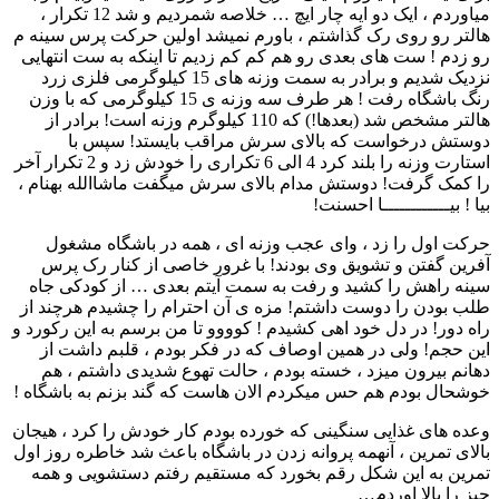
میاوردم ، ایک دو ایه چار ایچ … خلاصه شمردیم و شد 12 تکرار ،
هالتر رو روی رک گذاشتم ، باورم نمیشد اولین حرکت پرس سینه م
رو زدم ! ست های بعدی رو هم کم کم زدیم تا اینکه به ست انتهایی
نزدیک شدیم و برادر به سمت وزنه های 15 کیلوگرمی فلزی زرد
رنگ باشگاه رفت ! هر طرف سه وزنه ی 15 کیلوگرمی که با وزن
هالتر مشخص شد (بعدها!) که 110 کیلوگرم وزنه است! برادر از
دوستش درخواست که بالای سرش مراقب بایستد! سپس با
استارت وزنه را بلند کرد 4 الی 6 تکراری را خودش زد و 2 تکرار آخر
را کمک گرفت! دوستش مدام بالای سرش میگفت ماشاالله بهنام ،
بیا ! بیــــــــــــا احسنت!
حرکت اول را زد ، وای عجب وزنه ای ، همه در باشگاه مشغول
آفرین گفتن و تشویق وی بودند! با غرور خاصی از کنار رک پرس
سینه راهش را کشید و رفت به سمت آیتم بعدی … از کودکی جاه
طلب بودن را دوست داشتم! مزه ی آن احترام را چشیدم هرچند از
راه دور! در دل خود اهی کشیدم ! کوووو تا من برسم به این رکورد و
این حجم! ولی در همین اوصاف که در فکر بودم ، قلبم داشت از
دهانم بیرون میزد ، خسته بودم ، حالت تهوع شدیدی داشتم ، هم
خوشحال بودم هم حس میکردم الان هاست که گند بزنم به باشگاه !
وعده های غذایی سنگینی که خورده بودم کار خودش را کرد ، هیجان
بالای تمرین ، آنهمه پروانه زدن در باشگاه باعث شد خاطره روز اول
تمرین به این شکل رقم بخورد که مستقیم رفتم دستشویی و همه
چیز را بالا اوردم…