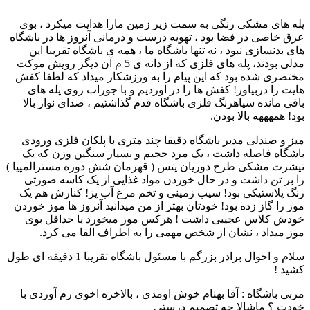
پله های مشکی رنگی به سمت زیر زمین مارا هدایت میکرد ، بوی
عرق خاصی در فضا بود ، تهویه درست و درمانی آنروز ها در باشگاه
های بدنسازی نبود ، نه تنها باشگاه ما ، همه ی باشگاه تقریبا این
مدلی بودند، پله های فلزی که از دانه ی 5 م آن دیگر رویش موکت
مختصری شده بود که این پیام را به ورزشکار میداد که لطفا کفش
هایت را دربیاور! کفش ها را در اوردیم و با جوراب روی پله های
باقی مانده سیاهرنگ فلزی باشگاه قدم گذاشتیم ، صدای نوار بالا
بود! همهههه بالا بودن.
میز و صندلی مدیر باشگاه دقیقا چند متری با پلکان فلزی ورودی
باشگاه فاصله داشت ، یک مرد حجیم و بسیار سنگین وزن که یک
تیشرت مشکی طرح دوریان یتس ( قهرمان شش دوره مسترالمپیا )
را بر تن داشت و در حال خوردن مواد غذایی از یک کاسه صورتی
رنگ پلاستیکی بود! سیب زمینی و تخم مرغ آب پز! کنارش هم یک
موز را گاز زده بود! خودتان بهتر از من میدانید آنروز ها موز خوردن
خودش کلاس عجیبی داشت ! هرکس موز میخورد یا حداقل بوی
موز میداد ، نشان از شخص مهمی را به اطراف القا می کرد.
سلام و احوال برادر بزرگم با مسئول باشگاه تقریبا 1 دقیقه ای طول
کشید !
مربی باشگاه : آقا بهنام خوش اومدی ، بالاخره اخوی رم آوردی با
خودت ؟ ماشالا چه تصمیم درستی