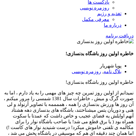
پادکست ها
روزمره نویسی
تغذیه و رژیم
معرفی مکمل
درباره ما
دریافت برنامه
خاطره اولین روز باشگاه بدنسازی!
پویا شهریار
بلاگ نامه
,
روزمره نویسی
خاطره اولین روز باشگاه بدنسازی!
نمیدانم از اولین روز تمرین چه چیز های مهمی را به یاد دارم ، اما به
صورت گرگ و میش ، خاطرات سال 1381 شمسی را مرور میکنم ،
آن روز ها ورزش بدنسازی را همه ، هممممه با تصاویر آرنولد و لی
هنی و دوریان یتس میشناختند، باشگاه های بدنسازی دهه هشتاد
آنهم اوایلش یه فضای عجیب و خاص داشت که عمدتا با سکوت
همراه بود ( یا برق قطع می شد! یا صاحب باشگاه نوار را برای
مکالمه ی تلفنی خاموش میکرد! درست شنیدید نوار های کاست !)
اما همان چند دقیقه ای هم که موسیقی در باشگاه پخش می شد ،