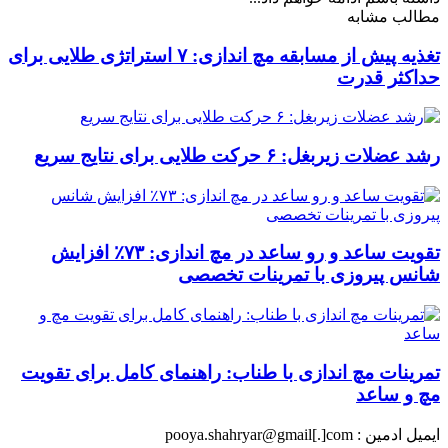
مطالب مشابه
تغذیه پیش از مسابقه مچ اندازی: ۷ استراتژی طلایی برای
حداکثر قدرت
رشد عضلات زیربغل: ۶ حرکت طلایی برای نتایج سریع
تقویت ساعد و رو ساعد در مچ اندازی: ۷۳٪ افزایش
شانس پیروزی با تمرینات تخصصی
تمرینات مچ اندازی با طناب: راهنمای کامل برای تقویت
مچ و ساعد
ایمیل ادمین : pooya.shahryar@gmail[.]com