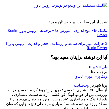
شاید از این مطالب نیز خوشتان بیاید !
تکنیک های مچ اندازی : آموزش ها + ترفندها – رونین پاور | Ronin
Power
5 حرکت مهم برای ساعد و روساعد : حجم و قدرت – رونین پاور |
Ronin Power
آیا این نوشته برایتان مفید بود؟
بلی
0
خیر
0
برچسب‌ها
ریکاوری فوری تاندون
پویا شهریار
وب‌سایت
از سال 1381 هجری شمسی تمرین را شروع کردم ، مسیر حیات
ورزشی من از جودو،کونگ فو، کشتی آزاد به سمت بدنسازی ،
پاورلیفتینگ و مچ اندازی کشیده شد ، هنوز هم دنبال بهبود و ارتقا
سطح ورزشی خودم هستم! به یاری مولا علی (ع) تا جایی که توان
داشته باشم ادامه خواهم داد...