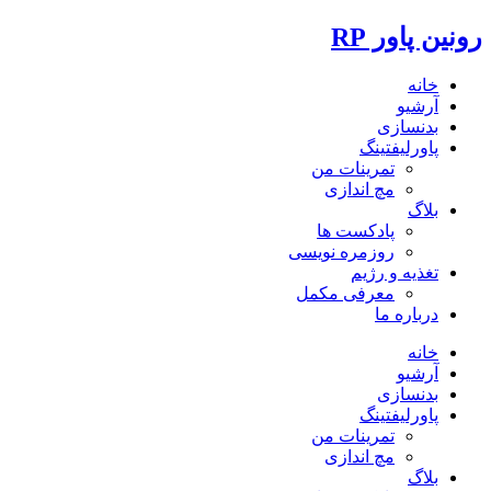
رونین پاور RP
خانه
آرشیو
بدنسازی
پاورلیفتینگ
تمرینات من
مچ اندازی
بلاگ
پادکست ها
روزمره نویسی
تغذیه و رژیم
معرفی مکمل
درباره ما
خانه
آرشیو
بدنسازی
پاورلیفتینگ
تمرینات من
مچ اندازی
بلاگ