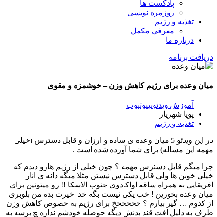
پادکست ها
روزمره نویسی
تغذیه و رژیم
معرفی مکمل
درباره ما
دریافت برنامه
میان وعده برای رژیم کاهش وزن – خوشمزه و مقوی
آموزش ویدئویی
یوتیوب
پویا شهریار
تغذیه و رژیم
در این ویدئو 5 میان وعده ی ساده و ارزان و قابل دسترس (خیلی
مهمه این مساله) برای شما آورده شده است .
چرا میگم قابل دسترس مهمه ؟ چون خیلی از رژیم هارو دیدم که
خیلی خوبن ها ولی قابل دسترس نیستن مثلا میگه دانه ی انار
افریقایی به همراه ساقه اواکادوی جنوب الاسکا !! رو میتونین برای
میان وعده بخورین ! خب یکی نیست بگه خدا خیرت بده من بلوبری
از کدوم … گیر بیارم ؟ خخخخخخ برای رژیم به خصوص کاهش وزن
طرف به دلیل افت قند بدنش دیگه حوصله خودشم نداره چ برسه به