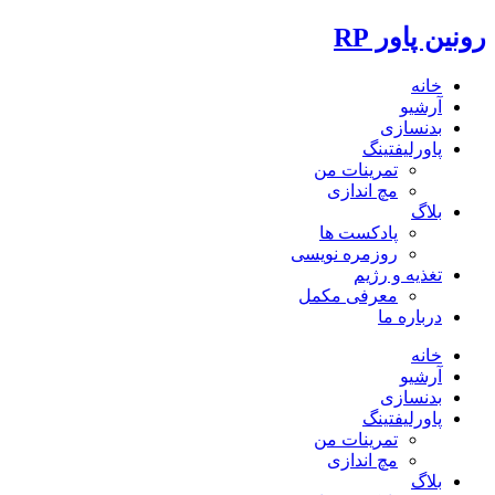
رونین پاور RP
خانه
آرشیو
بدنسازی
پاورلیفتینگ
تمرینات من
مچ اندازی
بلاگ
پادکست ها
روزمره نویسی
تغذیه و رژیم
معرفی مکمل
درباره ما
خانه
آرشیو
بدنسازی
پاورلیفتینگ
تمرینات من
مچ اندازی
بلاگ