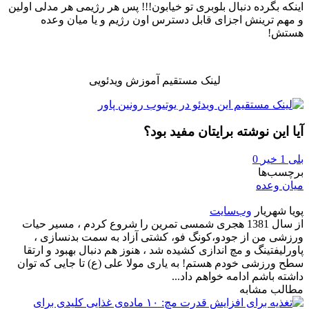
اینکه بگرده دنبال بلوبری تو خیابون!!! پس هر رژیمی هر مدلی اولین
و مهم ترینش اجزای قابل دسترس اون رژیم و یا میان وعده
هستش!
لینک مستقیم آموزش ویدئویی
آیا این نوشته برایتان مفید بود؟
بلی
1
خیر
0
برچسب‌ها
میان وعده
پویا شهریار
وب‌سایت
از سال 1381 هجری شمسی تمرین را شروع کردم ، مسیر حیات
ورزشی من از جودو،کونگ فو، کشتی آزاد به سمت بدنسازی ،
پاورلیفتینگ و مچ اندازی کشیده شد ، هنوز هم دنبال بهبود و ارتقا
سطح ورزشی خودم هستم! به یاری مولا علی (ع) تا جایی که توان
داشته باشم ادامه خواهم داد...
مطالب مشابه