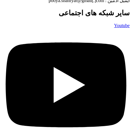
ایمیل ادمین : pooya.shahryar@gmail[.]com
سایر شبکه های اجتماعی
Youtube