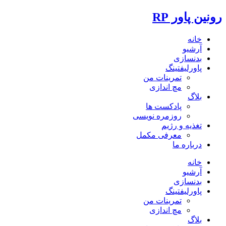
رونین پاور RP
خانه
آرشیو
بدنسازی
پاورلیفتینگ
تمرینات من
مچ اندازی
بلاگ
پادکست ها
روزمره نویسی
تغذیه و رژیم
معرفی مکمل
درباره ما
خانه
آرشیو
بدنسازی
پاورلیفتینگ
تمرینات من
مچ اندازی
بلاگ