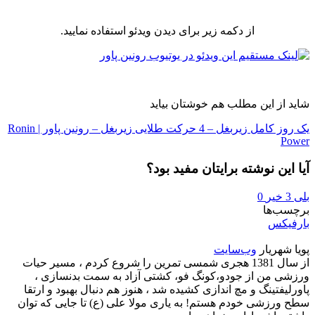
از دکمه زیر برای دیدن ویدئو استفاده نمایید.
شاید از این مطلب هم خوشتان بیاید
یک روز کامل زیربغل – 4 حرکت طلایی زیربغل – رونین پاور | Ronin
Power
آیا این نوشته برایتان مفید بود؟
بلی
3
خیر
0
برچسب‌ها
بارفیکس
پویا شهریار
وب‌سایت
از سال 1381 هجری شمسی تمرین را شروع کردم ، مسیر حیات
ورزشی من از جودو،کونگ فو، کشتی آزاد به سمت بدنسازی ،
پاورلیفتینگ و مچ اندازی کشیده شد ، هنوز هم دنبال بهبود و ارتقا
سطح ورزشی خودم هستم! به یاری مولا علی (ع) تا جایی که توان