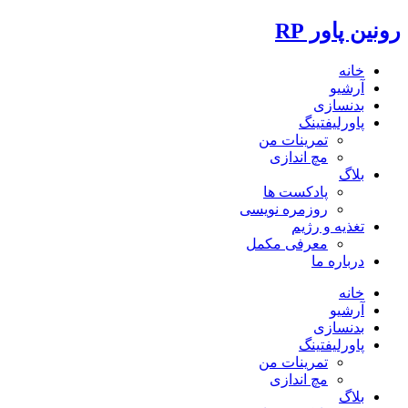
رونین پاور RP
خانه
آرشیو
بدنسازی
پاورلیفتینگ
تمرینات من
مچ اندازی
بلاگ
پادکست ها
روزمره نویسی
تغذیه و رژیم
معرفی مکمل
درباره ما
خانه
آرشیو
بدنسازی
پاورلیفتینگ
تمرینات من
مچ اندازی
بلاگ