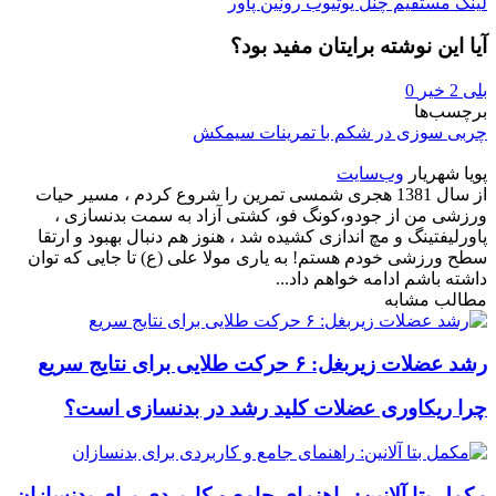
لینک مستقیم چنل یوتیوب رونین پاور
آیا این نوشته برایتان مفید بود؟
بلی
2
خیر
0
برچسب‌ها
چربی سوزی در شکم با تمرینات سیمکش
پویا شهریار
وب‌سایت
از سال 1381 هجری شمسی تمرین را شروع کردم ، مسیر حیات
ورزشی من از جودو،کونگ فو، کشتی آزاد به سمت بدنسازی ،
پاورلیفتینگ و مچ اندازی کشیده شد ، هنوز هم دنبال بهبود و ارتقا
سطح ورزشی خودم هستم! به یاری مولا علی (ع) تا جایی که توان
داشته باشم ادامه خواهم داد...
مطالب مشابه
رشد عضلات زیربغل: ۶ حرکت طلایی برای نتایج سریع
چرا ریکاوری عضلات کلید رشد در بدنسازی است؟
مکمل بتا آلانین: راهنمای جامع و کاربردی برای بدنسازان