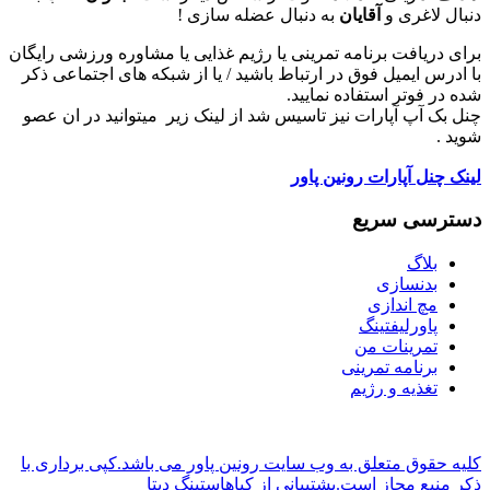
دنبال لاغری و
آقایان
به دنبال عضله سازی !
برای دریافت برنامه تمرینی یا رژیم غذایی یا مشاوره ورزشی رایگان
با ادرس ایمیل فوق در ارتباط باشید / یا از شبکه های اجتماعی ذکر
شده در فوتر استفاده نمایید.
چنل بک آپ آپارات نیز تاسیس شد از لینک زیر میتوانید در ان عصو
شوید .
لینک چنل آپارات رونین پاور
دسترسی سریع
بلاگ
بدنسازی
مچ اندازی
پاورلیفتینگ
تمرینات من
برنامه تمرینی
تغذیه و رژیم
کلیه حقوق متعلق به وب سایت رونین پاور می باشد.کپی برداری با
ذکر منبع مجاز است.پشتیبانی از کیاهاستینگ دیتا