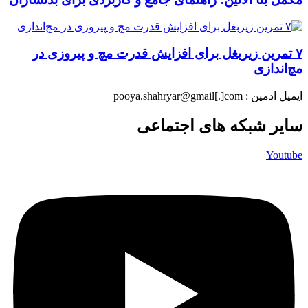
۷ تمرین زیربغل برای افزایش قدرت مچ و پیروزی در
مچ‌اندازی
ایمیل ادمین : pooya.shahryar@gmail[.]com
سایر شبکه های اجتماعی
Youtube