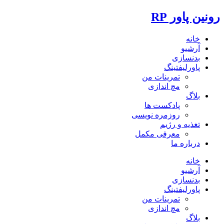
رونین پاور RP
خانه
آرشیو
بدنسازی
پاورلیفتینگ
تمرینات من
مچ اندازی
بلاگ
پادکست ها
روزمره نویسی
تغذیه و رژیم
معرفی مکمل
درباره ما
خانه
آرشیو
بدنسازی
پاورلیفتینگ
تمرینات من
مچ اندازی
بلاگ