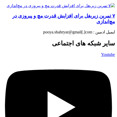
۷ تمرین زیربغل برای افزایش قدرت مچ و پیروزی در
مچ‌اندازی
ایمیل ادمین : pooya.shahryar@gmail[.]com
سایر شبکه های اجتماعی
Youtube