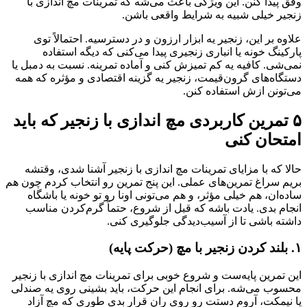
وفق پیدا کنن. این ویژگی باعث می‌شه که تمرینات مچ اندازی با
زنجیر خیلی شبیه به شرایط واقعی باشن.
علاوه بر این، زنجیر یه ابزار ارزون و در دسترسیه. احتمالاً توی
پارکینگ خونه یا انباری زنجیری پیدا می‌کنی که دیگه استفاده
نمی‌شی. کافیه یه کم تمیزش کنی و آماده تمرینه. نسبت به دمبل یا
دستگاه‌های گرون‌قیمت، زنجیر یه گزینه اقتصادی و مؤثره که همه
می‌تونن ازش استفاده کنن.
۵ تمرین کاربردی مچ اندازی با زنجیر که باید
امتحان کنی
حالا که با مزایای تمرینات مچ اندازی با زنجیر آشنا شدی، وقتشه
بریم سراغ تمرین‌های عملی. این پنج تمرین رو انتخاب کردم چون هم
ساده‌ان، هم خیلی مؤثر، و هم می‌تونی اونا رو تو خونه یا باشگاه
انجام بدی. یادت باشه که قبل از شروع، حتماً گرم‌کردن مناسب
داشته باشی تا از آسیب‌دیدگی جلوگیری کنی.
۱. بلند کردن زنجیر با مچ (حرکت پایه)
این تمرین پایه‌ست و شروع خوبی برای تمرینات مچ اندازی با زنجیر
محسوب می‌شه. برای انجام این حرکت، باید بشینی روی یه صندلی
یا نیمکت، آروم دستت رو روی ران قرار بدی طوری که مچ آزاد