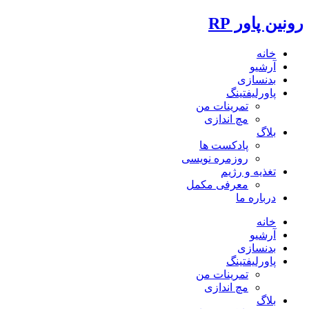
رونین پاور RP
خانه
آرشیو
بدنسازی
پاورلیفتینگ
تمرینات من
مچ اندازی
بلاگ
پادکست ها
روزمره نویسی
تغذیه و رژیم
معرفی مکمل
درباره ما
خانه
آرشیو
بدنسازی
پاورلیفتینگ
تمرینات من
مچ اندازی
بلاگ