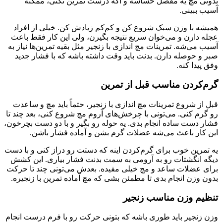
بدونی مچ یه مفصل حساسه و اگه درست تمرین نکنی، ممکنه
آسیب ببینی.
همیشه با وزن سبک شروع کن و کم‌کم زیادش کن. خیلی از افراد
عجله دارن و می‌خوان سریع نتیجه بگیرن، ولی این کار فقط باعث
آسیب می‌شه. تمرینات مچ اندازی با زنجیر مثل بقیه تمرین‌ها نیاز به
صبر و حوصله دارن. بدنت باید وقت داشته باشه که با فشار جدید
وفق پیدا کنه.
گرم‌کردن مناسب قبل از تمرین
قبل از شروع تمرینات مچ اندازی با زنجیر، حتماً باید مچ و ساعدت
رو گرم کنی. می‌تونی با چرخش‌های آروم مچ شروع کنی، بعد چند تا
فشار دست ساده انجام بدی. یه حوله رو بگیر و با دو دست بچرخون،
این کار باعث می‌شه عضلات گرم بشن و آماده فشار باشن.
یه تمرین خوب برای گرم‌کردن اینه که دستت رو دراز کنی و با دست
دیگه انگشتات رو به آرومی به سمت بدنت فشار بیاری. این کشش
برای عضلات ساعد و مچ خیلی مفیده. بعدش می‌تونی چند تا حرکت
بدون وزن انجام بدی تا مطمئن بشی که مچ آماده تمرین با زنجیره.
تنظیم وزن مناسب زنجیر
وزن زنجیر باید طوری باشه که بتونی حرکت رو با فرم درست انجام