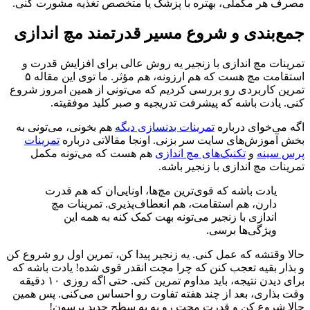
مصرف هر مکملی، بهتره با پزشک یا متخصص تغذیه مشورت کنی.
جمع‌بندی و شروع مسیر قدرتمند مچ اندازی
تمرینات مچ اندازی با زنجیر یه روش عالی برای افزایش قدرت و
استقامت مچ هست که هم ارزونه، هم مؤثر. ما توی این مقاله ۵
تمرین کاربردی رو بررسی کردیم که می‌تونی از همین امروز شروع
کنی. یادت باشه که پیشرفت تدریجیه و صبر کلید موفقیته.
اگه می‌خوای درباره
تمرینات بدنسازی دیگه
هم بخونی، می‌تونی به
بخش آموزش‌های سایت سر بزنی. اونجا مقالاتی درباره
تمرینات
پرس سینه
و
تکنیک‌های مچ اندازی
هم هست که می‌تونه مکمل
تمرینات مچ اندازی با زنجیر باشه.
یادت باشه که قوی‌ترین مچ‌ها، اونایی‌ان که هم قدرت
دارن، هم استقامت، هم انعطاف‌پذیری. تمرینات مچ
اندازی با زنجیر می‌تونه بهت کمک کنه به همه این
ویژگی‌ها برسی.
حالا وقتشه که عمل کنی. یه زنجیر پیدا کن، تمرین اول رو شروع کن
و بذار بقیه تعجب کنن که چرا مچت انقدر قوی شده! یادت باشه که
برای دیدن نتیجه، باید مداوم تمرین کنی. حتی اگه روزی ۱۰ دقیقه
وقت بذاری، بعد از چند هفته تفاوت رو احساس می‌کنی. پس همین
حالا شروع کن و قدرت مچت رو به یه سطح جدید برسون!