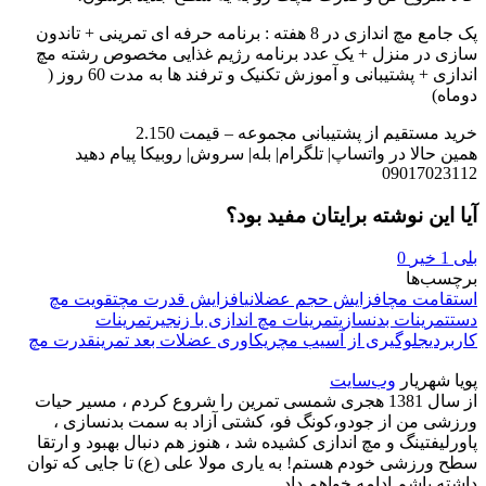
پک جامع مچ اندازی در 8 هفته : برنامه حرفه ای تمرینی + تاندون
سازی در منزل + یک عدد برنامه رژیم غذایی مخصوص رشته مچ
اندازی + پشتیبانی و آموزش تکنیک و ترفند ها به مدت 60 روز (
دوماه)
خرید مستقیم از پشتیبانی مجموعه – قیمت 2.150
همین حالا در واتساپ| تلگرام| بله| سروش| روبیکا پیام دهید
09017023112
آیا این نوشته برایتان مفید بود؟
بلی
1
خیر
0
برچسب‌ها
استقامت مچ
افزایش حجم عضلانی
افزایش قدرت مچ
تقویت مچ
دست
تمرینات بدنسازی
تمرینات مچ اندازی با زنجیر
تمرینات
کاربردی
جلوگیری از آسیب مچ
ریکاوری عضلات بعد تمرین
قدرت مچ
پویا شهریار
وب‌سایت
از سال 1381 هجری شمسی تمرین را شروع کردم ، مسیر حیات
ورزشی من از جودو،کونگ فو، کشتی آزاد به سمت بدنسازی ،
پاورلیفتینگ و مچ اندازی کشیده شد ، هنوز هم دنبال بهبود و ارتقا
سطح ورزشی خودم هستم! به یاری مولا علی (ع) تا جایی که توان
داشته باشم ادامه خواهم داد...