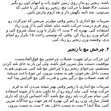
باشه. زنجیر رو بذار روی زمین جلوی پات و انتهای اون رو بگیر
دستت. حالا فقط با حرکت مچ، زنجیر رو بلند کن تا جایی که
می‌تونی. چند ثانیه نگهش دار و بعد آروم بیارش پایین.
تمرینات مچ اندازی با زنجیر وقتی مؤثرتر می‌شن که تمرکزت رو
روی فرم درست حرکت باشه. نباید عجله کنی یا از وزن زیاد
استفاده کنی. بهتره که ۳ ست ۱۲ تکرار با وزن سبک شروع کنی و
کم‌کم وزن رو زیاد کن. وقتی که تونستی راحت ۱۵ تکرار رو انجام
بدی، وقتشه وزن زنجیر رو زیاد کنی.
۲. چرخش مچ با زنجیر
این حرکت برای تقویت عضلات چرخشی مچ فوق‌العاده‌ست.
موقعیت دستت مثل تمرین قبل باشه، ولی این بار به جای بلند کردن
مستقیم، می‌خوای زنجیر رو با چرخش مچ بلند کنی. می‌تونی هم به
سمت داخل بچرخونی، هم به سمت بیرون. این تنوع باعث می‌شه
که همه عضلات مچ درگیر بشن و قدرت کلی مچ افزایش پیدا کنه.
تمرینات مچ اندازی با زنجیر وقتی بهتر نتیجه می‌دن که به فرم
حرکت توجه کنی. نباید آروم رو از جا تکون بدی یا از شونه استفاده
کنی. تمام تمرکزت باید روی مچ باشه. اگه احساس کردی که داری
فشار میاری، وزن رو کم کن. بهتره که هر جهت رو جداگانه تمرین
کنی، مثلاً ابتدا ۲ ست به سمت داخل، بعد ۲ ست به سمت بیرون.