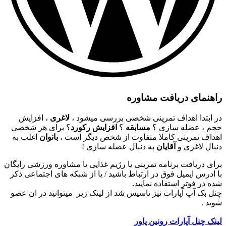
راهنمای دریافت مشاوره
در ابتدا اهداف تمرینی شخصی بررسی میشود ،
لاغری
، افزایش
حجم ، عضله سازی ؟
مسابقه
؟
افزایش رکورد
؟ برای هر شخصی
اهداف تمرینی کاملا متفاوت از شخص دیگر است ،
بانوان
اغلب به
دنبال لاغری و
آقایان
به دنبال عضله سازی !
برای دریافت برنامه تمرینی یا رژیم غذایی یا مشاوره ورزشی رایگان
با ادرس ایمیل فوق در ارتباط باشید / یا از شبکه های اجتماعی ذکر
شده در فوتر استفاده نمایید.
چنل بک آپ آپارات نیز تاسیس شد از لینک زیر میتوانید در ان عصو
شوید .
لینک چنل آپارات رونین پاور