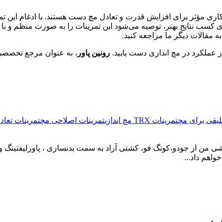
نگیز، راهکاری مؤثر برای افزایش قدرت و تعادل مچ دست هستند. با ادغام ای
رای کسب نتایج بهتر، توصیه می‌شود این تمرینات را به صورت منظم و ب
به مقالات دیگر ما مراجعه کنید.
ز عملکرد در مچ اندازی دست یابید.
رونین پاور
، به عنوان مرجع تخصصی 
لیقی برای مچ
تمرینات TRX مچ اندازی
تمرینات اصلاحی مچ
تمرینات تعاد
ورزشی من از جودو،کونگ فو، کشتی آزاد به سمت بدنسازی ، پاورلیفتینگ 
واهم داد...