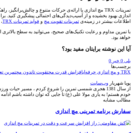
تمرینات TRX مچ اندازی با ارائه‌ی حرکات متنوع و چالش‌برا
اندازی بهبود بخشیده و از آسیب‌دیدگی‌های احتمالی پیشگیری کنید. ب
اطلاعات بیشتر در زمینه‌ی
تمرینات تقویت مچ
و
فواید تمرینات TRX
، 
با تمرین مداوم و رعایت تکنیک‌های صحیح، می‌توانید به سطح بالاتری ا
خواهد بود.
آیا این نوشته برایتان مفید بود؟
بلی
0
خیر
0
برچسب‌ها
TRX و مچ اندازی حرفه‌ای
افزایش قدرت مچ
تقویت تاندون مچ
تمرین تع
پویا شهریار
وب‌سایت
از سال 1381 هجری شمسی تمرین را شروع کردم ، مسیر حیات 
خودم هستم! به یاری مولا علی (ع) تا جایی که توان داشته باشم ادامه خ
مطالب مشابه
سفارش برنامه تمرینی مچ اندازی