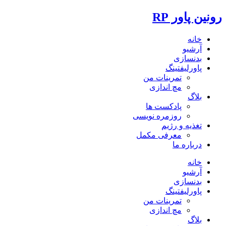
رونین پاور RP
خانه
آرشیو
بدنسازی
پاورلیفتینگ
تمرینات من
مچ اندازی
بلاگ
پادکست ها
روزمره نویسی
تغذیه و رژیم
معرفی مکمل
درباره ما
خانه
آرشیو
بدنسازی
پاورلیفتینگ
تمرینات من
مچ اندازی
بلاگ