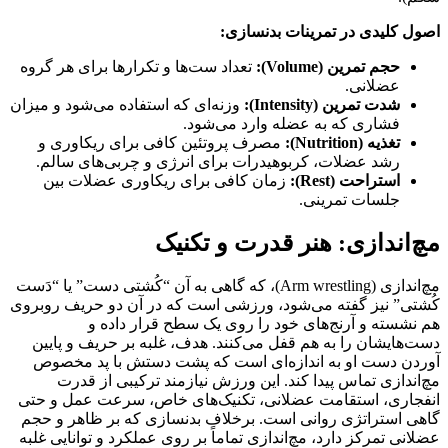
اصول کلیدی در تمرینات بدنسازی:
حجم تمرین (Volume):
تعداد ست‌ها و تکرارها برای هر گروه
عضلانی.
شدت تمرین (Intensity):
وزنه‌ای که استفاده می‌شود و میزان
فشاری که به عضله وارد می‌شود.
تغذیه (Nutrition):
مصرف پروتئین کافی برای ریکاوری و
رشد عضلات، کربوهیدرات برای انرژی و چربی‌های سالم.
استراحت (Rest):
زمان کافی برای ریکاوری عضلات بین
جلسات تمرینی.
مچ‌اندازی: هنر قدرت و تکنیک
مچ‌اندازی (Arm wrestling)، که گاهی به آن “کُشتی دست” یا “دَست
کُشتی” نیز گفته می‌شود، ورزشی است که در آن دو حریف روبروی
هم نشسته و آرنج‌های خود را روی یک سطح قرار داده و
دست‌هایشان را به هم قفل می‌کنند. هدف، غلبه بر حریف و پایین
آوردن دست او به اندازه‌ای است که پشت دستش با پد مخصوص
مچ‌اندازی تماس پیدا کند. این ورزش نیازمند ترکیبی از قدرت
انفجاری، استقامت عضلانی، تکنیک‌های خاص، سرعت عمل و حتی
گاهی استراتژی روانی است. برخلاف بدنسازی که بر ظاهر و حجم
عضلانی تمرکز دارد، مچ‌اندازی تماماً بر روی عملکرد و توانایی غلبه