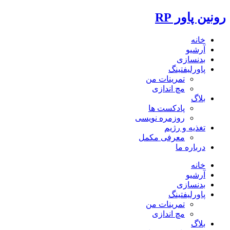
رونین پاور RP
خانه
آرشیو
بدنسازی
پاورلیفتینگ
تمرینات من
مچ اندازی
بلاگ
پادکست ها
روزمره نویسی
تغذیه و رژیم
معرفی مکمل
درباره ما
خانه
آرشیو
بدنسازی
پاورلیفتینگ
تمرینات من
مچ اندازی
بلاگ