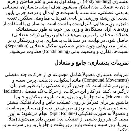
بدنسازی (Bodybuilding) در وهله اول به هنر و علم ساختن و فرم
دادن به عضلات بدن اطلاق می‌شود. هدف اصلی بدنسازان، دستیابی
به بدنی عضلانی، متناسب، با نسبت‌های ایده‌آل و درصد چربی پایین
است. این رشته ورزشی بر پایه‌ی تمرینات مقاومتی سنگین، تغذیه
دقیق و رژیم غذایی کنترل‌شده بنا شده است. بدنسازان با استفاده از
وزنه‌های آزاد، دستگاه‌ها و وزن بدن خود، به طور سیستماتیک
عضلات مختلف را تمرین می‌دهند تا هایپرتروفی (رشد عضلانی)
حاصل شود. در نهایت، در مسابقات بدنسازی، بدن ورزشکاران بر
اساس معیارهایی چون حجم عضلانی، تفکیک عضلانی (Separation)،
نسبت‌ها، تقارن و وضعیت بدنی (Conditioning) قضاوت می‌شود.
تمرینات بدنسازی: جامع و متعادل
تمرینات بدنسازی معمولاً شامل مجموعه‌ای از حرکات چند مفصلی
(Compound Movements) مانند اسکوات، ددلیفت، پرس سینه و
پرس سرشانه است که چندین گروه عضلانی را به طور همزمان
درگیر می‌کنند. در کنار این حرکات، از حرکات تک مفصلی (Isolation
Movements) مانند جلو بازو دمبل، پشت بازو سیم‌کش و جلو پا
ماشین نیز برای تمرکز بر روی عضلات خاص و ایجاد تفکیک بیشتر
استفاده می‌شود. برنامه‌ریزی تمرینی در بدنسازی بسیار مهم است
و معمولاً به صورت تفکیکی (Split Routine) انجام می‌شود؛ به این
معنی که هر روز بخشی از عضلات بدن تمرین داده می‌شوند (مثلاً
روز پا، روز سینه و پشت بازو، روز پشت و جلو بازو، روز سرشانه و
شکم).