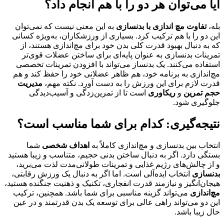
آیا می‌توان هر دو را با هم انجام داد؟
بله،
تفاوت مچ اندازی با بدنسازی
به این معنی نیست که نمی‌توان
این دو را با هم ترکیب کرد. بسیاری از ورزشکاران، به‌ویژه کسانی
که به دنبال بهبود قدرت کلی بدن خود برای مچ‌اندازی هستند، از
تمرینات بدنسازی به عنوان پایه‌ای برای ساختن عضلات قوی‌تر
استفاده می‌کنند. یک بدنساز می‌تواند با افزودن تمرینات تخصصی
مچ‌اندازی به برنامه خود، هم ظاهر عضلانی خود را حفظ کند و هم
قدرت لازم برای این ورزش را به دست آورد. نکته مهم،
مدیریت
حجم تمرین
و
ریکاوری
است تا از تمرین‌زدگی و آسیب‌دیدگی
جلوگیری شود.
نتیجه‌گیری: کدام برای شما مناسب است؟
انتخاب بین بدنسازی و مچ‌اندازی کاملاً به
اهداف شخصی
شما
بستگی دارد. اگر به دنبال ساختن بدنی حجیم، متناسب و زیبا هستید
و از چالش‌های رژیم غذایی و تمرینات طولانی‌مدت لذت می‌برید،
بدنسازی
انتخاب ایده‌آلی است. اما اگر به دنبال یک ورزش رقابتی،
هیجان‌انگیز و نیازمند قدرت انفجاری، تکنیک و ذهنیت جنگنده هستید،
مچ‌اندازی
می‌تواند گزینه مناسبی برای شما باشد. همچنین، ترکیب
این دو می‌تواند راهی عالی برای توسعه یک بدن قدرتمند و در عین
حال زیبا باشد.