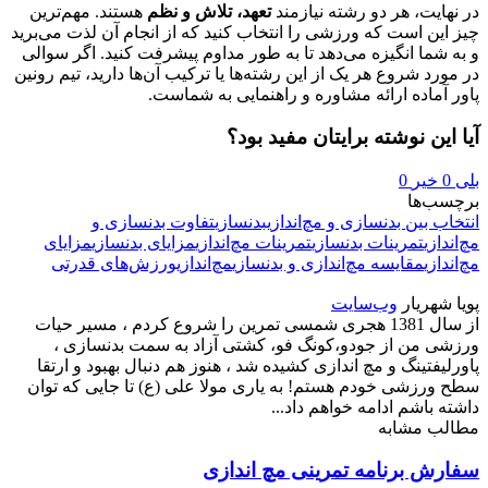
در نهایت، هر دو رشته نیازمند
تعهد، تلاش و نظم
هستند. مهم‌ترین
چیز این است که ورزشی را انتخاب کنید که از انجام آن لذت می‌برید
و به شما انگیزه می‌دهد تا به طور مداوم پیشرفت کنید. اگر سوالی
در مورد شروع هر یک از این رشته‌ها یا ترکیب آن‌ها دارید، تیم رونین
پاور آماده ارائه مشاوره و راهنمایی به شماست.
آیا این نوشته برایتان مفید بود؟
بلی
0
خیر
0
برچسب‌ها
انتخاب بین بدنسازی و مچ‌اندازی
بدنسازی
تفاوت بدنسازی و
مچ‌اندازی
تمرینات بدنسازی
تمرینات مچ‌اندازی
مزایای بدنسازی
مزایای
مچ‌اندازی
مقایسه مچ‌اندازی و بدنسازی
مچ‌اندازی
ورزش‌های قدرتی
پویا شهریار
وب‌سایت
از سال 1381 هجری شمسی تمرین را شروع کردم ، مسیر حیات
ورزشی من از جودو،کونگ فو، کشتی آزاد به سمت بدنسازی ،
پاورلیفتینگ و مچ اندازی کشیده شد ، هنوز هم دنبال بهبود و ارتقا
سطح ورزشی خودم هستم! به یاری مولا علی (ع) تا جایی که توان
داشته باشم ادامه خواهم داد...
مطالب مشابه
سفارش برنامه تمرینی مچ اندازی