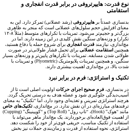
نوع قدرت: هایپرتروفی در برابر قدرت انفجاری و
استقامتی
بدنسازی عمدتاً بر
هایپرتروفی
(رشد عضلانی) تمرکز دارد. این به
معنای افزایش حجم سلول‌های عضلانی است که منجر به ظاهری
بزرگ‌تر و حجیم‌تر می‌شود. تمرینات با تکرارهای متوسط (مثلاً ۸-۱۲
تکرار) و وزنه‌های سنگین نقش کلیدی در این زمینه دارند. اما در
مچ‌اندازی، نیازمند
قدرت انفجاری
برای شروع حمله یا دفاع هستید،
همچنین
استقامت عضلانی
برای تحمل فشار طولانی‌تر در صورت
طولانی شدن مسابقه. تمرینات با تکرارهای پایین‌تر و وزنه‌های بسیار
سنگین، و همچنین تمرینات پلایومتریک (Plyometric) و تمرینات با
شدت بالا، در مچ‌اندازی اهمیت بیشتری دارند.
تکنیک و استراتژی: فرم در برابر نبرد
در بدنسازی،
فرم صحیح اجرای حرکات
اولویت اصلی است تا از
آسیب‌دیدگی جلوگیری شود و عضله هدف به درستی تحریک گردد.
هرچند استراتژی تمرینی و تغذیه‌ای وجود دارد، اما “تکنیک” به معنای
ترفندهای مبارزه‌ای در آن نقش ندارد. در مچ‌اندازی،
تکنیک‌های خاص
مانند “هوک” (Hook)، “تاپ رول” (Top Roll) و “کویینینگ” (Cupping)
از اهمیت فوق‌العاده‌ای برخوردارند. یک مچ‌انداز ماهر می‌تواند با
استفاده از تکنیک مناسب، حریفی قوی‌تر از خود را شکست دهد.
استراتژی، نحوه استفاده از قدرت و زمان‌بندی حملات نیز بخش