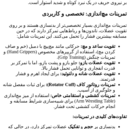
بر نیروی حریف در یک نبرد کوتاه و شدید استوار است.
تمرینات مچ‌اندازی: تخصصی و کاربردی
تمرینات مچ‌اندازی بسیار تخصصی‌تر از بدنسازی هستند و بر روی
تقویت عضلات، تاندون‌ها و رباط‌هایی تمرکز دارند که در حین
مسابقه بیشترین فشار را تحمل می‌کنند. این تمرینات شامل:
تقویت ساعد و مچ:
حرکاتی مانند مچ‌پیچ با دمبل (خم و صاف
کردن مچ)، استفاده از گریپرهای مخصوص (Hand Grippers) و
تمرینات چنگش (Grip Training).
تقویت عضلات بازو:
جلو بازو و پشت بازو، اما با تمرکز بر
قدرت انفجاری و توانایی تحمل فشار بالا.
تقویت عضلات شانه و دلتوئید:
برای ایجاد اهرم و فشار
قدرتمند.
تمرینات روتاتور کاف (Rotator Cuff):
برای ثبات مفصل شانه
و جلوگیری از آسیب.
تمرینات کششی و استقامتی خاص:
استفاده از میز مچ‌اندازی
(Arm Wrestling Table) برای شبیه‌سازی شرایط مسابقه و
انجام حرکات کششی تحت فشار.
تفاوت‌های کلیدی در تمرینات:
بدنسازی بر
حجم
و
تفکیک
عضلات تمرکز دارد، در حالی که