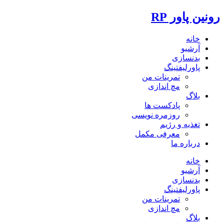
رونین پاور RP
خانه
آرشیو
بدنسازی
پاورلیفتینگ
تمرینات من
مچ اندازی
بلاگ
پادکست ها
روزمره نویسی
تغذیه و رژیم
معرفی مکمل
درباره ما
خانه
آرشیو
بدنسازی
پاورلیفتینگ
تمرینات من
مچ اندازی
بلاگ