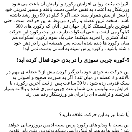
تاثیرات مثبت روانی افزایش رکورد و آرامش آن باعث می شود
ورزشکار به اعتماد به نفس خاصی دست یافته و مسیر تمرینی خود
را بیش از پیش هموار ببیند حتی اگر 5 کیلو در 90 روز رشد داشته
باشد ، سخت ترین عضله و رکورد مربوط به این حرکت است ، حتی
قویترین پاورلیفیتنگ کاران جهان نیز ، آنان که رکورد های 500
کیلوگرمی لیفت یا حتی اسکوات دارند ، در ثبت رکورد این حرکت
اعداد کمتری را تجربه میکنند! حتی یک سوم رکورد اسکوات هم
میان رکورد ها دیده شده است، پس همیشه این را در ذهن خود
داشته باشید ، رکورد پرس سینه به آسانی بدست نمی آید!
5-کوره چربی سوزی را در بدن خود فعال کرده اید!
این حرکت به خودی خود با درگیر کردن بیش از 5 عضله ی مهم در
بالاتنه و 3 عضله در میان تنه ! اگر به صورت صحیح و اصولی به
سبک قدرتی زده شود ، تا 39 ساعت پس از ثبت آخرین رکورد ، با
افزایش متابولیسم بدن شما باعث چربی سوزی شده و بالاتنه بسیار
قدرتمند و تراشیده ای را برای هر ورزشکار رقم می زند
آیا شما نیز به این حرکت علاقه دارید؟
این پست با ویدئو های رکورد پرس سینه ادمین بروزرسانی خواهد
شد ( فیلم ها به همراه لینک دائمی شبکه یوتیوب رونین پاور تقدیم