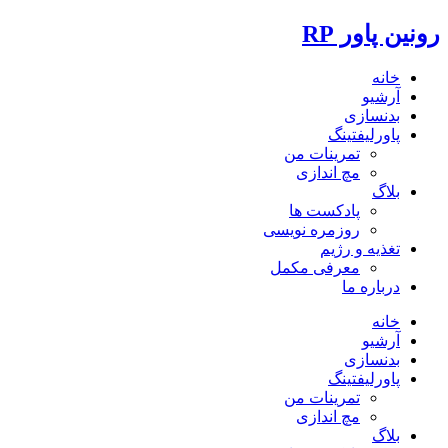
رونین پاور RP
خانه
آرشیو
بدنسازی
پاورلیفتینگ
تمرینات من
مچ اندازی
بلاگ
پادکست ها
روزمره نویسی
تغذیه و رژیم
معرفی مکمل
درباره ما
خانه
آرشیو
بدنسازی
پاورلیفتینگ
تمرینات من
مچ اندازی
بلاگ