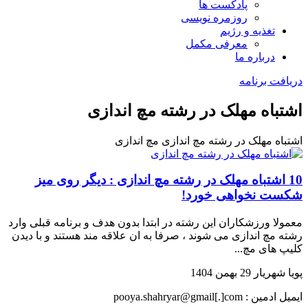
پادکست ها
روزمره نویسی
تغذیه و رژیم
معرفی مکمل
درباره ما
دریافت برنامه
اشتباه مهلک در رشته مچ اندازی
اشتباه مهلک در رشته مچ اندازی
مچ اندازی
10 اشتباه مهلک در رشته مچ اندازی : دیگر روی میز
شکست نخواهی خورد!
معمولا ورزشکاران این رشته در ابتدا بدون هدف و برنامه قبلی وارد
رشته مچ اندازی می شوند ، صرفا به ان علاقه مند هستند و با دیدن
کلیپ های مچ...
پویا شهریار
29 بهمن 1404
ایمیل ادمین : pooya.shahryar@gmail[.]com